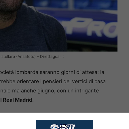
 stellare (Ansafoto) – Direttagoal.it
a società lombarda saranno giorni di attesa: la
rebbe orientare i pensieri dei vertici di casa
nnaio ma anche giugno, con un intrigante
il Real Madrid
.
e sono ottimi
dopo l’operazione Nico Paz
, con
otrebbe anche tornare a vestire la camiceta