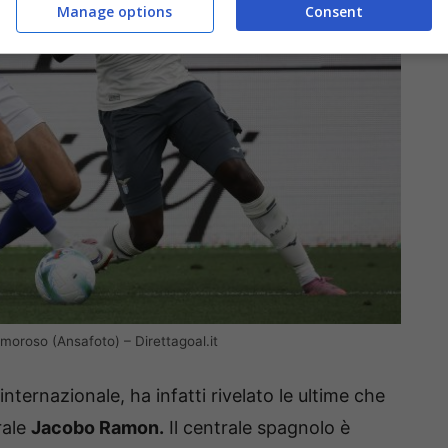
Manage options
Consent
moroso (Ansafoto) – Direttagoal.it
nternazionale, ha infatti rivelato le ultime che
rale
Jacobo Ramon.
Il centrale spagnolo è