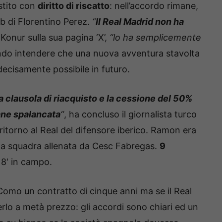
estito con
diritto di riscatto
: nell’accordo rimane,
ub di Florentino Perez.
“
Il Real Madrid non ha
 Konur sulla sua pagina ‘X’,
“lo ha semplicemente
ando intendere che una nuova avventura stavolta
decisamente possibile in futuro.
a clausola di riacquisto e la cessione del 50%
ane spalancata
“
, ha concluso il giornalista turco
l ritorno al Real del difensore iberico. Ramon era
lla squadra allenata da Cesc Fabregas.
9
718′ in campo.
Como un contratto di cinque anni ma se il Real
rlo a metà prezzo: gli accordi sono chiari ed un