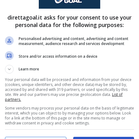
le operazione sullo sfondo: ecco di chi si tratta.
direttagoal.it asks for your consent to use your
al-Como, nuovo scenario
personal data for the following purposes:
Personalised advertising and content, advertising and content
measurement, audience research and services development
a lariana e quella del Real Madrid potrebbero
Store and/or access information on a device
a trattare, per un’operazione di mercato che in
Learn more
i ‘Blancos’ che la società lombarda.
Your personal data will be processed and information from your device
(cookies, unique identifiers, and other device data) may be stored by,
accessed by and shared with 319 partners, or used specifically by this
site. We and our partners may use precise geolocation data.
List of
partners.
Some vendors may process your personal data on the basis of legitimate
interest, which you can object to by managing your options below. Look
for a link at the bottom of this page or in the site menu to manage or
withdraw consent in privacy and cookie settings.