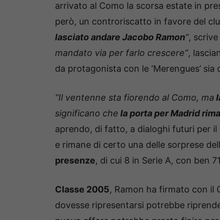
arrivato al Como la scorsa estate in pr
però, un controriscatto in favore del cl
lasciato andare Jacobo Ramon
“
, scrive
mandato via per farlo crescere”
, lasci
da protagonista con le ‘Merengues’ sia 
“Il ventenne sta fiorendo al Como, ma
l
significano che
la porta per Madrid rim
aprendo, di fatto, a dialoghi futuri per i
e rimane di certo una delle sorprese de
presenze
, di cui 8 in Serie A, con ben 
Classe 2005
, Ramon ha firmato con il 
dovesse ripresentarsi potrebbe riprende