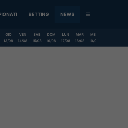
IONATI
BETTING
NEWS
GIO
VEN
SAB
DOM
LUN
MAR
MER
GIO
VEN
13/08
14/08
15/08
16/08
17/08
18/08
19/08
20/08
21/08