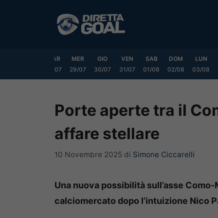
Vai
al
contenuto
DOM
LUN
MAR
MER
GIO
VEN
SAB
DOM
LUN
6/07
27/07
28/07
29/07
30/07
31/07
01/08
02/08
03/08
Porte aperte tra il Co
affare stellare
10 Novembre 2025
di
Simone Ciccarelli
Una nuova possibilità sull’asse Como-
calciomercato dopo l’intuizione Nico 