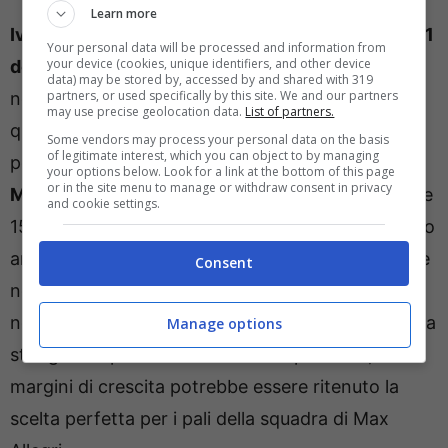
Learn more
Ivan Provedel resta indiscutibilmente il numero 1
Your personal data will be processed and information from
your device (cookies, unique identifiers, and other device
della Lazio
, con Mandas relegato a riserva
data) may be stored by, accessed by and shared with 319
partners, or used specifically by this site. We and our partners
nonostante un’eccellente finale di stagione nel
may use precise geolocation data.
List of partners.
quale è stato grande protagonista. Il classe 2001
Some vendors may process your personal data on the basis
of legitimate interest, which you can object to by managing
potrebbe essere una
soluzione low cost per il
your options below. Look for a link at the bottom of this page
or in the site menu to manage or withdraw consent in privacy
Milan
visto che Claudio Lotito è pronto a chiedere
and cookie settings.
15 milioni di euro per il cartellino del 24enne greco
arrivato a Roma poco più di due anni fa. Molto, se
Consent
non tutto,
dipenderà però da Mike Maignan
: se
non dovesse rinnovare allora il Milan proverebbe a
Manage options
stringere la presa su Mandas che per costi, età e
margini di crescita potrebbe essere ritenuto la
scelta perfetta per i pali della squadra di Max