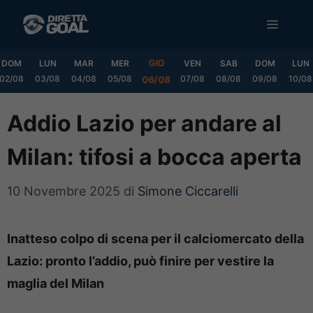
Vai
MENU
al
contenuto
GIO
DOM
LUN
MAR
MER
VEN
SAB
DOM
LUN
02/08
03/08
04/08
05/08
07/08
08/08
09/08
10/08
06/08
Addio Lazio per andare al
Milan: tifosi a bocca aperta
10 Novembre 2025
di
Simone Ciccarelli
Inatteso colpo di scena per il calciomercato della
Lazio: pronto l’addio, può finire per vestire la
maglia del Milan