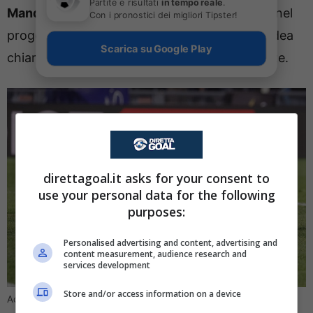
Partite e risultati
in tempo reale
.
Mandas
che, al momento, è finito in disparte nel
Con i pronostici dei migliori Tipster!
progetto di Maurizio Sarri. 0 presenze ed un’idea
Scarica su Google Play
chiara per la titolarità della porta biancoceleste.
direttagoal.it asks for your consent to
use your personal data for the following
purposes:
Personalised advertising and content, advertising and
content measurement, audience research and
services development
Store and/or access information on a device
Addio Lazio: colpaccio per Allegri (Ansafoto) – Direttagoal.it