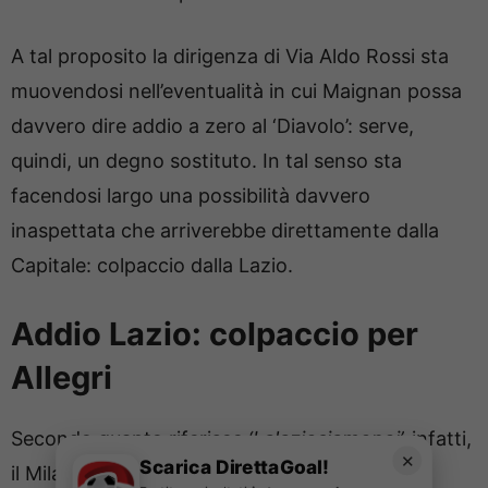
A tal proposito la dirigenza di Via Aldo Rossi sta
muovendosi nell’eventualità in cui Maignan possa
davvero dire addio a zero al ‘Diavolo’: serve,
quindi, un degno sostituto. In tal senso sta
facendosi largo una possibilità davvero
inaspettata che arriverebbe direttamente dalla
Capitale: colpaccio dalla Lazio.
Addio Lazio: colpaccio per
Allegri
Secondo quanto riferisce
‘Lalaziosiamonoi’,
infatti,
✕
Scarica DirettaGoal!
il Milan sembrerebbe interessato a
Christos