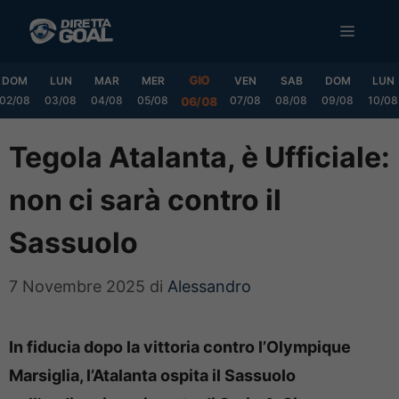
Vai
MENU
al
contenuto
GIO
DOM
LUN
MAR
MER
VEN
SAB
DOM
LUN
02/08
03/08
04/08
05/08
07/08
08/08
09/08
10/08
06/08
Tegola Atalanta, è Ufficiale:
non ci sarà contro il
Sassuolo
7 Novembre 2025
di
Alessandro
In fiducia dopo la vittoria contro l’Olympique
Marsiglia, l’Atalanta ospita il Sassuolo