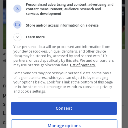
Personalised advertising and content, advertising and
content measurement, audience research and
services development
Store and/or access information on a device
Learn more
Your personal data will be processed and information from
your device (cookies, unique identifiers, and other device
Atalanta-Sassuolo, assenza anche in panchina per Juric -
data) may be stored by, accessed by and shared with 319
partners, or used specifically by this site. We and our partners
direttagoal.it (foto Ansa)
may use precise geolocation data.
List of partners.
Some vendors may process your personal data on the basis
Juric che, contro il Sassuolo, non potrà contare
of legitimate interest, which you can object to by managing
your options below. Look for a link at the bottom of this page
nemmeno sulla presenza di un collaboratore in
or in the site menu to manage or withdraw consent in privacy
and cookie settings.
panchina. Si tratta di
Cristian Raimondi
,
squalificato per una giornata dal Giudice Sportivo.
Consent
La sanzione gli è stata comminata in seguito al
comportamento tenuto al termine della partita
Manage options