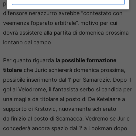
persa contro l’Udinese sabato scorso. L’ex
difensore nerazzurro avrebbe “contestato con
veemenza l’operato arbitrale”, motivo per cui
dovrà assistere alla partita di domenica prossima
lontano dal campo.
Per quanto riguarda
la possibile formazione
titolare
che Juric schiererà domenica prossima,
possibile inserimento dal 1′ per Samardzic. Dopo il
gol al Velodrome, il fantasista serbo si candida per
una maglia da titolare al posto di De Ketelaere a
supporto di Krstovic, nuovamente schierato
dall’inizio al posto di Scamacca. Vedremo se Juric
concederà ancora spazio dal 1′ a Lookman dopo