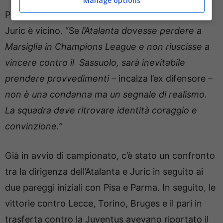
Manage options
Per Magnocavallo,
il momento della verità
per
Juric è vicino. “Se
l’Atalanta dovesse perdere a
Marsiglia in Champions League e non riuscisse a
vincere contro il Sassuolo, sarà inevitabile
prendere provvedimenti
– incalza l’ex difensore –
non è una condanna ma un segnale di realismo.
La squadra deve ritrovare identità coraggio e
convinzione.”
Già in avvio di campionato, c’è stato un confronto
tra la dirigenza dell’Atalanta e Juric in seguito ai
due pareggi iniziali con Pisa e Parma. In seguito, le
vittorie contro Lecce, Torino, Bruges e il pari in
trasferta contro la Juventus avevano riportato il