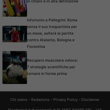
in chiaro e in alta definizione
Infortunio a Pellegrini: Roma
senza il suo trequartista per
un mese, salterà le partite
contro Atalanta, Bologna e
Fiorentina
Recupero muscolare veloce:
7 strategie scientifiche per
tornare in forma prima
Chi siamo
-
Redazione
-
Privacy Policy
-
Disclaimer
Direttagoal.it di proprietà di PLANET SHARE SRL - VIA