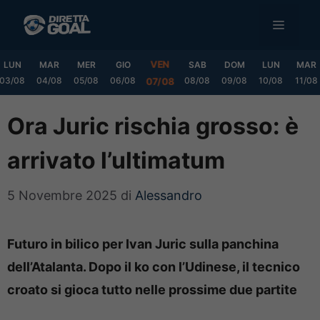
Vai
MENU
al
contenuto
VEN
LUN
MAR
MER
GIO
SAB
DOM
LUN
MAR
03/08
04/08
05/08
06/08
08/08
09/08
10/08
11/08
07/08
Ora Juric rischia grosso: è
arrivato l’ultimatum
5 Novembre 2025
di
Alessandro
Futuro in bilico per Ivan Juric sulla panchina
dell’Atalanta. Dopo il ko con l’Udinese, il tecnico
croato si gioca tutto nelle prossime due partite