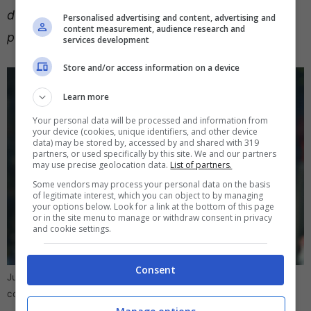
dovrebbe. La squadra vista sabato mi ha lasciato
Personalised advertising and content, advertising and
content measurement, audience research and
perplesso.”
services development
Store and/or access information on a device
Learn more
Your personal data will be processed and information from
your device (cookies, unique identifiers, and other device
data) may be stored by, accessed by and shared with 319
partners, or used specifically by this site. We and our partners
may use precise geolocation data.
List of partners.
Some vendors may process your personal data on the basis
of legitimate interest, which you can object to by managing
your options below. Look for a link at the bottom of this page
or in the site menu to manage or withdraw consent in privacy
and cookie settings.
Consent
Juric a rischio, l’ex Atalanta ne è sicuro: “Qualcosa non funziona
come dovrebbe” – direttagoal.it (foto Ansa)