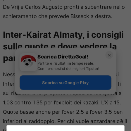
De Vrij e Carlos Augusto pronti a subentrare nello
schieramento che prevede Bisseck a destra.
Inter-Kairat Almaty, i consigli
sulle quote e dove vedere la
✕
partita
Scarica DirettaGoal!
Partite e risultati
in tempo reale
.
Con i pronostici dei migliori Tipster!
Nessun dubbio per i bookmakers nelle quote di
Scarica su Google Play
Inter-Kairat con i nerazzurri nettamente favoriti
sul risultati. Snai propone l’1 quasi senza quota a
1.03 contro il 35 per l’exploit dei kazaki. L’X a 15.
Quote basse anche per l’over 2.5 e l’over 3.5 ben
inferiori al raddoppio. Per chi vuole azzardare c’è il
Gol proposto a 2.75 oppure l’1 esito primo tempo