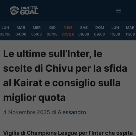
Vai
MENU
al
contenuto
VEN
LUN
MAR
MER
GIO
SAB
DOM
LUN
MAR
03/08
04/08
05/08
06/08
08/08
09/08
10/08
11/08
07/08
Le ultime sull’Inter, le
scelte di Chivu per la sfida
al Kairat e consiglio sulla
miglior quota
4 Novembre 2025
di
Alessandro
Vigilia di Champions League per l’Inter che ospita