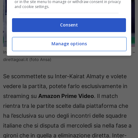
or in the site menu to manage or withdraw consent in privacy
and cookie settings.
Consent
Manage options
Inter-Kairat Almaty, i consigli sulle quote e dove vedere la partita –
direttagoal.it (foto Ansa)
Se scommettete su Inter-Kairat Almaty e volete
vedere la partita, potete farlo esclusivamente in
streaming su
Amazon Prime Video
. Il match
rientra tra le partite scelte dalla piattaforma che
ha l’esclusiva su uno degli incontri delle squadre
italiane che si disputa di mercoledì sia nella fase a
gironi che in quella a eliminazione diretta. Inter-