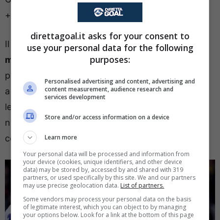
+ over 2.5 a 3.75.
direttagoal.it asks for your consent to
Il nostro consiglio è
di puntare su uno o più
use your personal data for the following
purposes:
marcatori
. Interessante a riguardo il 3.75
proposto da Snai per Dumfries. Il bis di Zielinski è
Personalised advertising and content, advertising and
content measurement, audience research and
a 3.50 mentre il gol di Frattesi è a 3. Inferiori a 2,
services development
le quote per una rete di uno di quattro attaccanti
Store and/or access information on a device
nerazzurri compreso Thuram cui Chivu potrebbe
concedere uno spezzone di partita.
Learn more
Your personal data will be processed and information from
your device (cookies, unique identifiers, and other device
data) may be stored by, accessed by and shared with 319
partners, or used specifically by this site. We and our partners
may use precise geolocation data.
List of partners.
Some vendors may process your personal data on the basis
of legitimate interest, which you can object to by managing
your options below. Look for a link at the bottom of this page