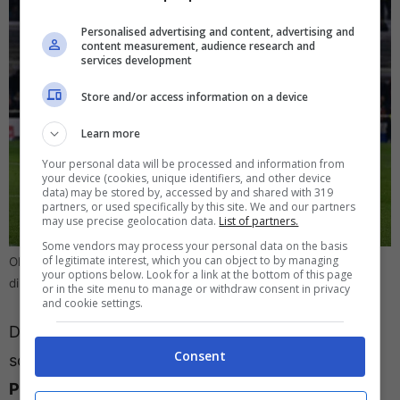
Personalised advertising and content, advertising and
content measurement, audience research and
services development
Store and/or access information on a device
Learn more
Your personal data will be processed and information from
your device (cookies, unique identifiers, and other device
data) may be stored by, accessed by and shared with 319
partners, or used specifically by this site. We and our partners
may use precise geolocation data.
List of partners.
Some vendors may process your personal data on the basis
of legitimate interest, which you can object to by managing
Olympique Marsiglia-Atalanta, le probabili formazioni –
your options below. Look for a link at the bottom of this page
direttagoal.it (foto Ansa)
or in the site menu to manage or withdraw consent in privacy
and cookie settings.
Due ex Serie A nell’undici titolare del Marsiglia
Consent
schierato da De Zerbi. In difesa ci sarà
Benjamin
Pavard
mentre
Timothy Weah
e Paixao