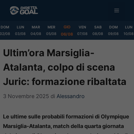
Vai
MENU
al
contenuto
GIO
DOM
LUN
MAR
MER
VEN
SAB
DOM
LUN
02/08
03/08
04/08
05/08
07/08
08/08
09/08
10/08
06/08
Ultim’ora Marsiglia-
Atalanta, colpo di scena
Juric: formazione ribaltata
3 Novembre 2025
di
Alessandro
Le ultime sulle probabili formazioni di Olympique
Marsiglia-Atalanta, match della quarta giornata