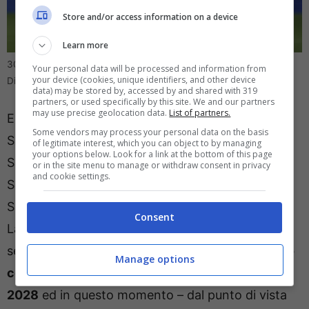
Store and/or access information on a device
Learn more
30 milioni, è il sogno di Sarri per l’attacco (Ansafoto) –
Your personal data will be processed and information from
your device (cookies, unique identifiers, and other device
Direttagoal.it
data) may be stored by, accessed by and shared with 319
partners, or used specifically by this site. We and our partners
may use precise geolocation data.
List of partners.
E così un profilo in particolare, protagonista in
Some vendors may process your personal data on the basis
Spagna, sembrerebbe il vero sogno di Maurizio
of legitimate interest, which you can object to by managing
your options below. Look for a link at the bottom of this page
Sarri. Ma c’è un grosso problema all’orizzonte.
or in the site menu to manage or withdraw consent in privacy
and cookie settings.
Secondo quanto riferisce
‘Il Corriere dello Sport’
Sarri avrebbe in mente
Mike Oyarzabal
per la sua
Consent
Lazio. Magari già a gennaio. Il 28enne di Eibar,
sempre nel giro della Nazionale spagnola, è
sotto
Manage options
contratto con la Real Sociedad fino al 30 giugno
2028
ed in questo momento – dal punto di vista