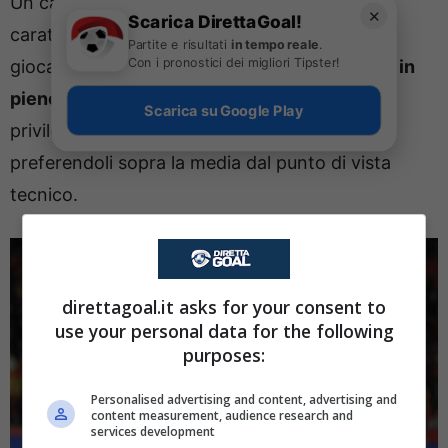
Un calciatore che rispecchi appieno le
✕
Scarica DirettaGoal!
caratteristiche richieste, duttile e in grado di
Partite e risultati
in tempo reale
.
Con i pronostici dei migliori Tipster!
giocare palla a terra coi compagni.
Una punta in
pieno stile Sarri
che, in passato, non ha mai
Scarica su Google Play
privilegiato centravanti particolarmente fisici
preferendoli sopra la media dal punto di vista
tecnico.
direttagoal.it asks for your consent to
use your personal data for the following
purposes:
Personalised advertising and content, advertising and
content measurement, audience research and
services development