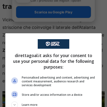
Con i pronostici dei migliori Tipster!
tradimento fa discutere
Scarica su Google Play
Vicino al Colosseo è stato appeso il seguente
striscione che coinvolge il laterale dell’Atalanta
Zalewski. Parole dure e anche piuttosto chiare che
recitano: “
Che fossi uno spione lo sapevamo già,
Zalewski tradire un amico si chiama infamità”
e il
direttagoal.it asks for your consent to
messaggio è chiaramente riferito al giocatore di
use your personal data for the following
proprietà del club nerazzurro. Ma stavolta il calcio
purposes:
non c’entra e parliamo di una vicenda che appare
Personalised advertising and content, advertising and
esterna al mondo del calcio e piuttosto netta.
content measurement, audience research and
services development
Store and/or access information on a device
Learn more