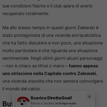
sue condizioni fisiche e il club spera di averlo
recuperato totalmente.
Ma allo stesso tempo in questi giorni Zalewski è
stato protagonista di una vicenda extracalcistica
che ha fatto discutere e non poco, una situazione
molto particolare e che riguarda una situazione
sentimentale. Negli ultimi giorni alcuni personaggi
– non è chiaro se tifosi o meno –
hanno appeso
uno striscione nella Capitale contro Zalewski
,
una vicenda stavolta che non sembra coinvolgere
il mondo del calcio.
✕
Scarica DirettaGoal!
Bufera in casa Atalanta, il
Partite e risultati
in tempo reale
.