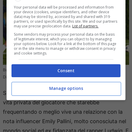
Your personal data will be processed and information from
your device (cookies, unique identifiers, and other device
data) may be stored by, accessed by and shared with 319
partners, or used specifically by this site. We and our partners
may use precise geolocation data.
List of partners.
Some vendors may process your personal data on the basis
of legitimate interest, which you can object to by managing
your options below. Look for a link at the bottom of this page
or in the site menu to manage or withdraw consent in privacy
and cookie settings.
Bufera in casa Atalanta, il tradimento fa discutere (Ansa Foto)
Consent
Direttagoal
Manage options
Secondo alcune indiscrezioni la storia riguarda la
vita privata del giocatore che starebbe
frequentando o meglio vive una relazione con la
nota influencer Emily Pallini, molto conosciuta nel
mondo social ed ex fidanzata del rapper Ludwig. E