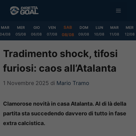
Vai
MENU
al
contenuto
SAB
MAR
MER
GIO
VEN
DOM
LUN
MAR
MER
04/08
05/08
06/08
07/08
09/08
10/08
11/08
12/08
08/08
Tradimento shock, tifosi
furiosi: caos all’Atalanta
1 Novembre 2025
di
Mario Tramo
Clamorose novità in casa Atalanta. Al di là della
partita sta succedendo davvero di tutto in fase
extra calcistica.