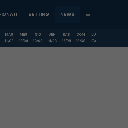
IONATI
BETTING
NEWS
MAR
MER
GIO
VEN
SAB
DOM
LUN
MAR
MER
11/08
12/08
13/08
14/08
15/08
16/08
17/08
18/08
19/0