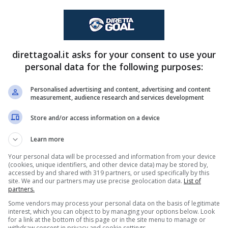
ero cambiare volto: occhio alla sorpresa,
sarà
o Lecce.
rentina-Lecce
direttagoal.it asks for your consent to use your
personal data for the following purposes:
toria. Ma si sa come nel calcio e in questo
Personalised advertising and content, advertising and content
measurement, audience research and services development
sa, tutto possa accadere. E così ‘Lottomatica’
Lecce, al ‘Franchi’nell’ormai imminente 10ima
Store and/or access information on a device
entre la X a 3,80. Addirittura a 5,75 il successo
Learn more
 è il ‘
Goal
‘, viste anche le due difese tutt’altro
Your personal data will be processed and information from your device
 ‘rischio’ ben pagato.
(cookies, unique identifiers, and other device data) may be stored by,
accessed by and shared with 319 partners, or used specifically by this
site. We and our partners may use precise geolocation data.
List of
partners.
ibalta l’attacco
Some vendors may process your personal data on the basis of legitimate
interest, which you can object to by managing your options below. Look
for a link at the bottom of this page or in the site menu to manage or
 dare corpo e consistenza all’attacco della
withdraw consent in privacy and cookie settings.