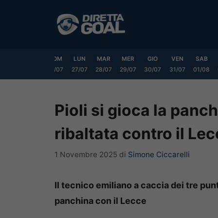
Vai
al
contenuto
VEN
SAB
DOM
LUN
MAR
MER
GIO
VEN
SAB
24/07
25/07
26/07
27/07
28/07
29/07
30/07
31/07
01/08
Pioli si gioca la panc
ribaltata contro il Le
1 Novembre 2025
di
Simone Ciccarelli
Il tecnico emiliano a caccia dei tre punt
panchina con il Lecce