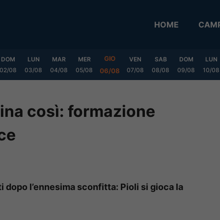
HOME
CAMP
GIO
DOM
LUN
MAR
MER
VEN
SAB
DOM
LUN
02/08
03/08
04/08
05/08
07/08
08/08
09/08
10/08
06/08
hina così: formazione
cce
i dopo l’ennesima sconfitta: Pioli si gioca la