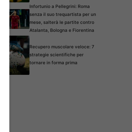
Infortunio a Pellegrini: Roma
senza il suo trequartista per un
mese, salterà le partite contro
Atalanta, Bologna e Fiorentina
Recupero muscolare veloce: 7
strategie scientifiche per
tornare in forma prima