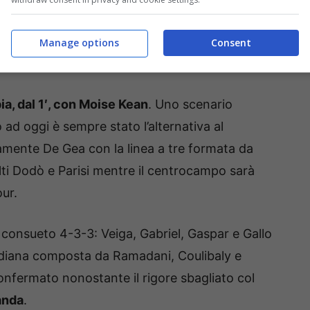
ttuare una mini rivoluzione proprio nel reparto
 tornare a segnare con più facilità e,
Manage options
Consent
a, dal 1′, con Moise Kean
. Uno scenario
 ad oggi è sempre stato l’alternativa al
iamente De Gea con la linea a tre formata da
lti Dodò e Parisi mentre il centrocampo sarà
ur.
 consueto 4-3-3: Veiga, Gabriel, Gaspar e Gallo
Mediana composta da Ramadani, Coulibaly e
onfermato nonostante il rigore sbagliato col
Banda
.