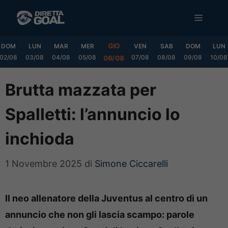
Vai
MENU
al
contenuto
GIO
DOM
LUN
MAR
MER
VEN
SAB
DOM
LUN
02/08
03/08
04/08
05/08
07/08
08/08
09/08
10/08
06/08
Brutta mazzata per
Spalletti: l’annuncio lo
inchioda
1 Novembre 2025
di
Simone Ciccarelli
Il neo allenatore della Juventus al centro di un
annuncio che non gli lascia scampo: parole