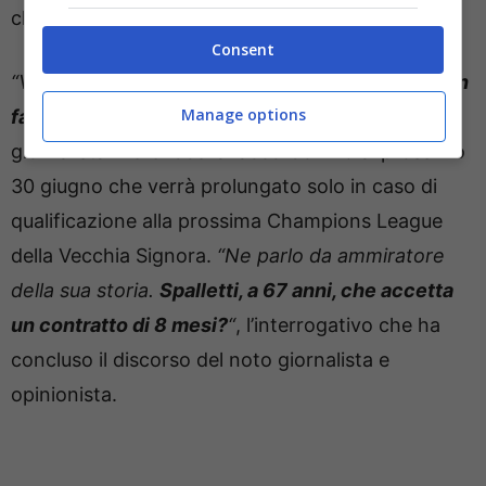
clamorosamente in quel di Torino.
Consent
“Vuole andare alla Juve co
n un contratto che non
Manage options
fa onore alla sua storia
“,
ha detto il noto
giornalista riferendosi all’accordo fino al prossimo
30 giugno che verrà prolungato solo in caso di
qualificazione alla prossima Champions League
della Vecchia Signora.
“Ne parlo da ammiratore
della sua storia.
Spalletti, a 67 anni, che accetta
un contratto di 8 mesi?
“
, l’interrogativo che ha
concluso il discorso del noto giornalista e
opinionista.