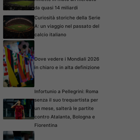
da quasi 14 miliardi
Curiosità storiche della Serie
A: un viaggio nel passato del
calcio italiano
Dove vedere i Mondiali 2026
in chiaro e in alta definizione
Infortunio a Pellegrini: Roma
senza il suo trequartista per
un mese, salterà le partite
contro Atalanta, Bologna e
Fiorentina