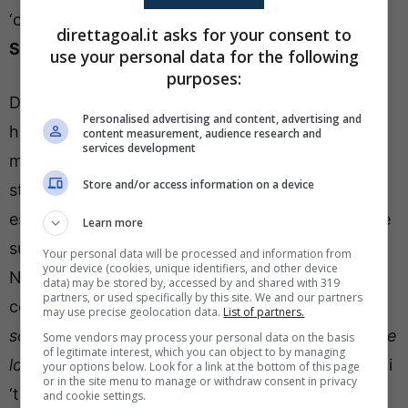
‘colpito’ senza pietà dalle parole del giornalista
direttagoal.it asks for your consent to
Sandro Sabatini
.
use your personal data for the following
purposes:
Durante l’ultima puntata di ‘Pressing’ il tema caldo
Personalised advertising and content, advertising and
ha riguardato proprio Spalletti e la Juventus, un
content measurement, audience research and
services development
matrimonio che ha scaldato subito gli animi in
Store and/or access information on a device
studio. E Sabatini non le ha mandate a dire,
esprimendo con estrema sincerità la sua opinione
Learn more
sulla decisione dell’ex tecnico di Roma, Inter e
Your personal data will be processed and information from
your device (cookies, unique identifiers, and other device
Napoli di approdare alla Continassa a stagione in
data) may be stored by, accessed by and shared with 319
partners, or used specifically by this site. We and our partners
corso.
“Spero di sbagliare ma mi pare si stia
may use precise geolocation data.
List of partners.
sottovalutando il trauma della Nazionale, spero se
Some vendors may process your personal data on the basis
of legitimate interest, which you can object to by managing
lo sia tolto”.
Poi un focus proprio sulla decisione di
your options below. Look for a link at the bottom of this page
or in the site menu to manage or withdraw consent in privacy
‘tradire’ Napoli e i napoletani e di trasferirsi
and cookie settings.