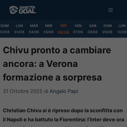
Vai
MENU
al
contenuto
GIO
DOM
LUN
MAR
MER
VEN
SAB
DOM
LUN
02/08
03/08
04/08
05/08
07/08
08/08
09/08
10/08
06/08
Chivu pronto a cambiare
ancora: a Verona
formazione a sorpresa
31 Ottobre 2025
di
Angelo Papi
Christian Chivu si è ripreso dopo la sconfitta con
il Napoli e ha battuto la Fiorentina: l’Inter deve ora