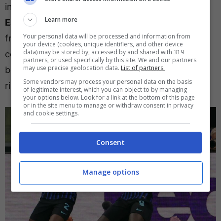
in corso. Per una maglia da titolare sono in ballo
Learn more
Esposito
e
Bonny
al fianco di Lautaro, con il
Your personal data will be processed and information from
francese favorito. Come detto dovrebbe essere
your device (cookies, unique identifiers, and other device
data) may be stored by, accessed by and shared with 319
confermato
Sucic
, che ha dimostrato con il
partners, or used specifically by this site. We and our partners
may use precise geolocation data.
List of partners.
bellissimo gol alla Fiorentina di essere più di un
Some vendors may process your personal data on the basis
rincalzo di qualità.
of legitimate interest, which you can object to by managing
your options below. Look for a link at the bottom of this page
or in the site menu to manage or withdraw consent in privacy
and cookie settings.
Consent
Manage options