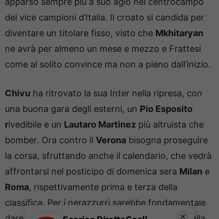
apparso sempre più a suo agio nel centrocampo
dei vice campioni d’Italia. Il croato si candida per
diventare un titolare fisso, visto che
Mkhitaryan
ne avrà per almeno un mese e mezzo e Frattesi
come al solito convince ma non a pieno dall’inizio.
Chivu
ha ritrovato la sua Inter nella ripresa, con
una buona gara degli esterni, un
Pio Esposito
r
ivedibile e un
Lautaro Martinez
più altruista che
bomber. Ora contro il
Verona
bisogna proseguire
la corsa, sfruttando anche il calendario, che vedrà
affrontarsi nel posticipo di domenica sera
Milan
e
Roma
, rispettivamente prima e terza della
classifica. Per i nerazzurri sarebbe fondamentale
✕
dare continuità in questo momento e andare alla