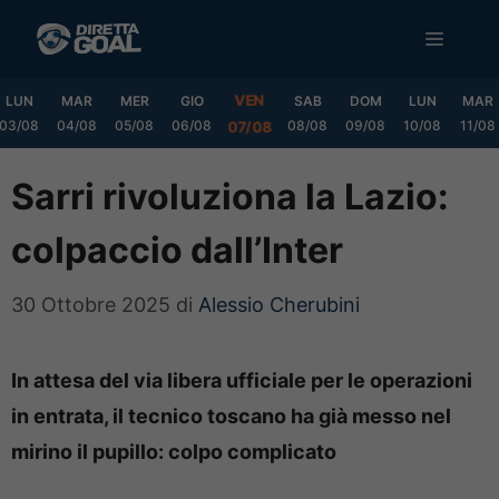
Vai
MENU
al
contenuto
VEN
LUN
MAR
MER
GIO
SAB
DOM
LUN
MAR
03/08
04/08
05/08
06/08
08/08
09/08
10/08
11/08
07/08
Sarri rivoluziona la Lazio:
colpaccio dall’Inter
30 Ottobre 2025
di
Alessio Cherubini
In attesa del via libera ufficiale per le operazioni
in entrata, il tecnico toscano ha già messo nel
mirino il pupillo: colpo complicato