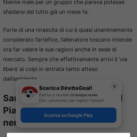
Niente male per un gruppo che pareva potesse
sfaldarsi del tutto già un mese fa.
Forte di una rinascita di cui è quasi unanimemente
considerato l’artefice, l’allenatore toscano intende
ora far valere le sue ragioni anche in sede di
mercato. Sempre che effettivamente arrivi il ‘via
libera’ ai colpi in entrata tanto atteso
dall’ambiente.
✕
Scarica DirettaGoal!
Partite e risultati
in tempo reale
.
Sarri punta il pupillo: ecco il
Con i pronostici dei migliori Tipster!
Piano B se non arriva il
Scarica su Google Play
nerazzurro