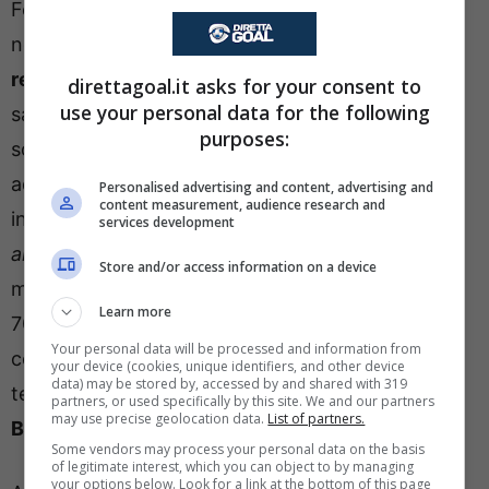
Fermo restando che la società di
Claudio Lotito
non sa ancora
se e come potrà muoversi senza
restrizioni
a gennaio o se dovrà rispettare un
direttagoal.it asks for your consent to
use your personal data for the following
saldo complessivo pari a zero, ‘Il Messaggero’
purposes:
sostiene che il club probabilmente ricorrerà
ad
operazioni in prestito con obbligo di riscatto,
Personalised advertising and content, advertising and
content measurement, audience research and
in modo da non appesantire il
“costo del lavoro
services development
allargato”.
A
marzo
per esempio la
Lazio
dovrà
Store and/or access information on a device
mantenere il rapporto tra spese e ricavi entro il
Learn more
70%, motivo per cui è presumibile che si cominci
Your personal data will be processed and information from
con le auspicate cessioni, già concordate tra il
your device (cookies, unique identifiers, and other device
data) may be stored by, accessed by and shared with 319
tecnico e il DS
Fabiani
, di
Dele-Bashiru,
partners, or used specifically by this site. We and our partners
may use precise geolocation data.
List of partners.
Belahyane e Noslin.
Some vendors may process your personal data on the basis
of legitimate interest, which you can object to by managing
your options below. Look for a link at the bottom of this page