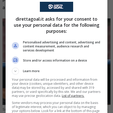
a gennaio.
direttagoal.it asks for your consent to
use your personal data for the following
purposes:
Personalised advertising and content, advertising and
content measurement, audience research and
services development
Store and/or access information on a device
Learn more
Your personal data will be processed and information from
your device (cookies, unique identifiers, and other device
data) may be stored by, accessed by and shared with 319
partners, or used specifically by this site. We and our partners
may use precise geolocation data.
List of partners.
Some vendors may process your personal data on the basis
of legitimate interest, which you can object to by managing
Sarri bussa alla porta di Lotito: ha chiesto due colpi (Ansa Foto) –
your options below. Look for a link at the bottom of this page