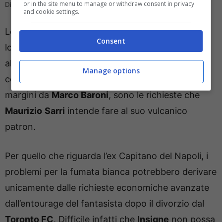
or in the site menu to manage or withdraw consent in privacy
Direttagoal.it
and cookie settings.
Lo svincolato – e vecchio pallino del tecnico, che
Consent
lo ha avuto alle sue dipendenze nel triennio
all’ombra del Vesuvio –
Lorenzo Insigne
e il
Manage options
centrocampista del
Torino Ivan Ilic,
messo ai
margini da
Marco Baroni
, sono le richieste che
Maurizio
Sarri
intende fare al suo vulcanico
patron.
Per quello che riguarda l’ex Capitano del Napoli, i
problemi per la fumata bianca potrebbero derivare
unicamente dalle richieste economiche avanzate
dall’entourage del fantasista dopo il divorzio dal
Toronto FC
. Difficile infatti che
Insigne
non possa