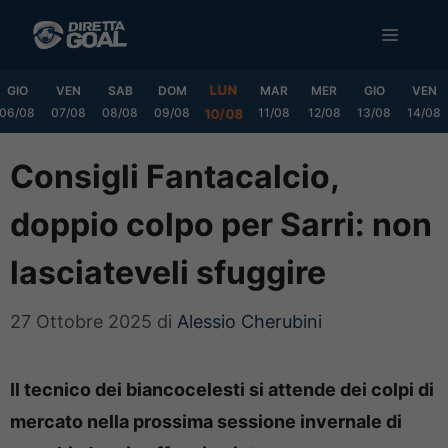
Vai
MENU
al
contenuto
LUN
GIO
VEN
SAB
DOM
MAR
MER
GIO
VEN
06/08
07/08
08/08
09/08
11/08
12/08
13/08
14/08
10/08
Consigli Fantacalcio,
doppio colpo per Sarri: non
lasciateveli sfuggire
27 Ottobre 2025
di
Alessio Cherubini
Il tecnico dei biancocelesti si attende dei colpi di
mercato nella prossima sessione invernale di