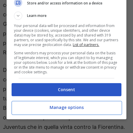
Store and/or access information on a device
coppia che potrebbe formarsi in vista della sfida
contro il Pisa anche se l’ingresso di Santiago
Learn more
Gimenez contro la Fiorentina è stato più che
Your personal data will be processed and information from
your device (cookies, unique identifiers, and other device
positivo con il messicano che è riuscito a
data) may be stored by, accessed by and shared with 319
partners, or used specifically by this site. We and our partners
procurarsi il calcio di rigore, trasformato poi da
may use precise geolocation data.
List of partners.
Rafael Leao.
Some vendors may process your personal data on the basis
of legitimate interest, which you can object to by managing
your options below. Look for a link at the bottom of this page
or in the site menu to manage or withdraw consent in privacy
Da capire
se ce la farà Estupinan
per la partita
and cookie settings.
contro il Pisa con l’esterno dell’Ecuador che
proverà a mettersi a disposizione di Allegri con
Consent
tutta calma considerato il fatto che Davide
Manage options
Bartesaghi ha dato le giuste garanzie sia in
occasione della partita disputata contro la
Juventus che in quella vinta contro la Fiorentina.