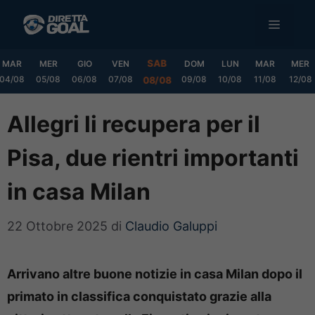
Vai
MENU
al
contenuto
SAB
MAR
MER
GIO
VEN
DOM
LUN
MAR
MER
04/08
05/08
06/08
07/08
09/08
10/08
11/08
12/08
08/08
Allegri li recupera per il
Pisa, due rientri importanti
in casa Milan
22 Ottobre 2025
di
Claudio Galuppi
Arrivano altre buone notizie in casa Milan dopo il
primato in classifica conquistato grazie alla