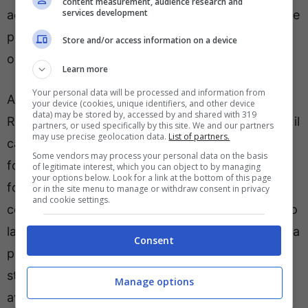
content measurement, audience research and
services development
accanto ad Hien e al giovanissimo Ahanor, sempre
più punto fermo nello scacchiere tattico del club
Store and/or access information on a device
orobico.
Learn more
Your personal data will be processed and information from
A centrocampo invece confermata la coppia De
your device (cookies, unique identifiers, and other device
data) may be stored by, accessed by and shared with 319
Roon ed Ederson con una possibile panchina per il
partners, or used specifically by this site. We and our partners
may use precise geolocation data.
List of partners.
capitano Mario Pasalic. Ancora dubbi di
Some vendors may process your personal data on the basis
formazione ma la Dea punta a schierare una
of legitimate interest, which you can object to by managing
your options below. Look for a link at the bottom of this page
formazione più offensiva mentre sulle fasce
or in the site menu to manage or withdraw consent in privacy
and cookie settings.
conferme per Zappacosta, il più pericoloso contro
la Lazio, autore di un palo e di diversi tiri vicino alla
Consent
porta. I tifosi sperano nella prima vittoria
stagionale in Europa, anche e soprattutto per
Manage options
avvicinare la zona europea.