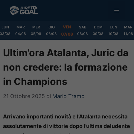
Vai
MENU
al
contenuto
VEN
LUN
MAR
MER
GIO
SAB
DOM
LUN
MAR
03/08
04/08
05/08
06/08
08/08
09/08
10/08
11/08
07/08
Ultim’ora Atalanta, Juric da
non credere: la formazione
in Champions
21 Ottobre 2025
di
Mario Tramo
Arrivano importanti novità e l’Atalanta necessita
assolutamente di vittorie dopo l’ultima deludente