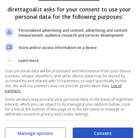
o a gennaio, con la possibilità sempre più
direttagoal.it asks for your consent to use your
personal data for the following purposes:
Personalised advertising and content, advertising and content
arri deve fare con quelli che ha. Il problema è
measurement, audience research and services development
ttutto a centrocampo.
Dele-Bashiru
dovrebbe
Store and/or access information on a device
nos
è out per almeno due mesi e se ne riparla a
Learn more
llegrini
, ancora non pronto ma più vicino a
Your personal data will be processed and information from your device
era presente nella trasferta di Bergamo.
(cookies, unique identifiers, and other device data) may be stored by,
accessed by and shared with 319 partners, or used specifically by this
site. We and our partners may use precise geolocation data.
List of
partners.
onto a tornare: quando potrà
Some vendors may process your personal data on the basis of legitimate
interest, which you can object to by managing your options below. Look
for a link at the bottom of this page or in the site menu to manage or
withdraw consent in privacy and cookie settings.
lo e peso specifico, è
Nicolò Rovella
, fuori per
vella sta cercando di anticipare i tempi di
Manage options
Consent