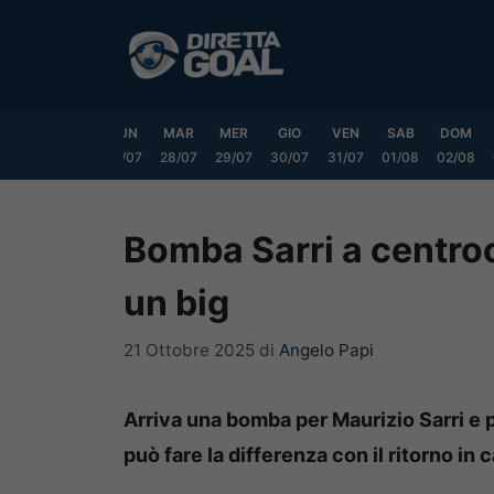
Vai
al
contenuto
SAB
DOM
LUN
MAR
MER
GIO
VEN
SAB
DOM
25/07
26/07
27/07
28/07
29/07
30/07
31/07
01/08
02/08
Bomba Sarri a centr
un big
21 Ottobre 2025
di
Angelo Papi
Arriva una bomba per Maurizio Sarri e p
può fare la differenza con il ritorno in