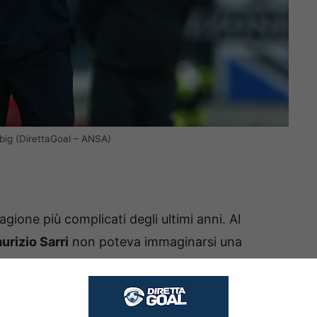
ig (DirettaGoal – ANSA)
agione più complicati degli ultimi anni. Al
urizio Sarri
non poteva immaginarsi una
o è stato avvisato del blocco del mercato solo in
avarsela con la rosa a disposizione.
a costruito questa squadra, le richieste erano