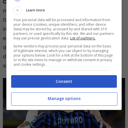
Chivu
sia orientato a schierare Bonny dal primo
Learn more
minuto al fianco di
Lautaro Martinez
. Si perché
l’attaccante argentino, rientrato per ultimo dagli
Your personal data will be processed and information from
your device (cookies, unique identifiers, and other device
impegni con la nazionale, non può fermarsi ed
data) may be stored by, accessed by and shared with 319
partners, or used specifically by this site. We and our partners
essendo il capitano stringerà i denti per esserci
may use precise geolocation data.
List of partners.
Some vendors may process your personal data on the basis
dall’inizio. Anche
Pio Esposito
sta scalpitando
of legitimate interest, which you can object to by managing
your options below. Look for a link at the bottom of this page
dopo l’ottima figura fatta in azzurro, ma per lui ci
or in the site menu to manage or withdraw consent in privacy
and cookie settings.
sarà spazio a gara in corso con ogni probabilità.
Consent
Manage options