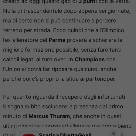
creato ad oggi questo gap di
3 punti
con la vetta.
Nulla di trascendentale dopo appena sei giornate,
ma di certo non si può continuare a perdere
terreno per strada. Ecco quindi che all’Olimpico
l’ex allenatore del
Parma
proverà a schierare la
migliore formazione possibile, senza fare tanti
calcoli legati al turn over. In
Champions
con
l’Union si potrà far riposare qualcuno, anche
perché poi c’è proprio la sfida ai partenopei.
Per quanto riguarda il recupero degli infortunati
bisogna subito escludere la presenza dal primo
minuto di
Marcus Thuram
, che anche in questi
ultimi giorni ha ripreso ad allenarsi ma non a pieno
✕
Scarica DirettaGoal!
ritmo con i compagni. Terapie personalizzate e