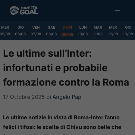
Vai
MENU
al
contenuto
DOM
MER
GIO
VEN
SAB
LUN
MAR
MER
GIO
05/08
06/08
07/08
08/08
10/08
11/08
12/08
13/08
09/08
Le ultime sull’Inter:
infortunati e probabile
formazione contro la Roma
17 Ottobre 2025
di
Angelo Papi
Le ultime notizie in vista di Roma-Inter fanno
felici i tifosi: le scelte di Chivu sono belle che