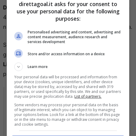
direttagoal.it asks for your consent to
De Laurentiis
gonfiare a dismisura il valore di ben
use your personal data for the following
4 giocatori formalmente girati ai transalpini
purposes:
nell’affare ma poi mai nemmeno arrivati in Francia.
Personalised advertising and content, advertising and
content measurement, audience research and
services development
Si tratta del terzo portiere
Karnezis
e di alcuni
giovani della rosa napoletana di allora (
Store and/or access information on a device
Luigi
Liguori, Claudio Manzi e Ciro Palmieri
) dirottati
Learn more
poi in prestito in club di Serie C o addirittura di D.
Your personal data will be processed and information from
your device (cookies, unique identifiers, and other device
data) may be stored by, accessed by and shared with 319
partners, or used specifically by this site. We and our partners
may use precise geolocation data.
List of partners.
Tutti sapevano, tutti lo dicevano, tutti
Some vendors may process your personal data on the basis
chiedevano.
of legitimate interest, which you can object to by managing
your options below. Look for a link at the bottom of this page
or in the site menu to manage or withdraw consent in privacy
Questa è la verità sul caso Osimhen.
and cookie settings.
La scelta di non intervenire è un atto