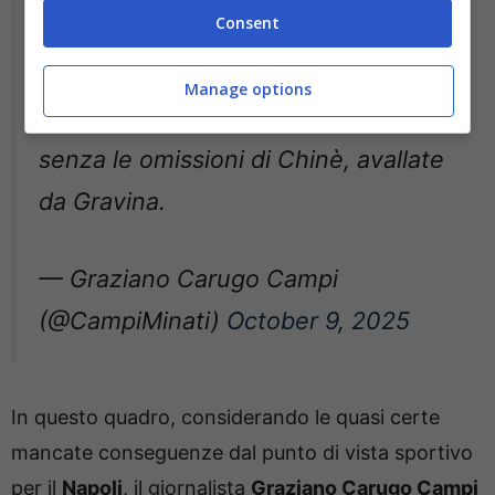
Consent
politico.
Lo scudetto dello scorso anno
Manage options
sarebbe stato assegnato all’Inter,
senza le omissioni di Chinè, avallate
da Gravina.
— Graziano Carugo Campi
(@CampiMinati)
October 9, 2025
In questo quadro, considerando le quasi certe
mancate conseguenze dal punto di vista sportivo
per il
Napoli
, il giornalista
Graziano Carugo Campi