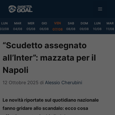
Vai
MENU
al
contenuto
VEN
LUN
MAR
MER
GIO
SAB
DOM
LUN
MAR
03/08
04/08
05/08
06/08
08/08
09/08
10/08
11/08
07/08
“Scudetto assegnato
all’Inter”: mazzata per il
Napoli
12 Ottobre 2025
di
Alessio Cherubini
Le novità riportate sul quotidiano nazionale
fanno gridare allo scandalo: ecco cosa