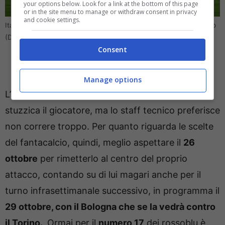
your options below. Look for a link at the bottom of this page
or in the site menu to manage or withdraw consent in privacy
and cookie settings.
Italiano ritrova Immobile per il suo Bologna: titolare al Fantacalcio
(Direttagoal – ANSA)
Consent
Manage options
L’idea di portarlo già per la trasferta di
Cagliari
stuzzica il giocatore, ma lo staff tecnico preferisce
non correre troppo. Per quanto riguarda le scelte
del fantacalcio, quindi, meglio aspettare il
26
ottobre
per rimetterlo al centro del proprio
attacco, contando su di lui magari anche per il
turno infrasettimanale successivo, in programma il
29 ottobre, con il Bologna che se la vedrà contro
il Torino.
Ormai per il
numero 17
dei rossoblu è