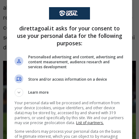
al top della forma o quasi, di certo pienamente
recuperato. Non è da escludere che possa essere
convocato per la panchina magari anche la
direttagoal.it asks for your consent to
use your personal data for the following
settimana prima, ma non si vogliono correre rischi
purposes:
di nessun genere.
Personalised advertising and content, advertising and
content measurement, audience research and
services development
Store and/or access information on a device
Learn more
Your personal data will be processed and information from
your device (cookies, unique identifiers, and other device
data) may be stored by, accessed by and shared with 319
partners, or used specifically by this site. We and our partners
may use precise geolocation data.
List of partners.
Some vendors may process your personal data on the basis
of legitimate interest, which you can object to by managing