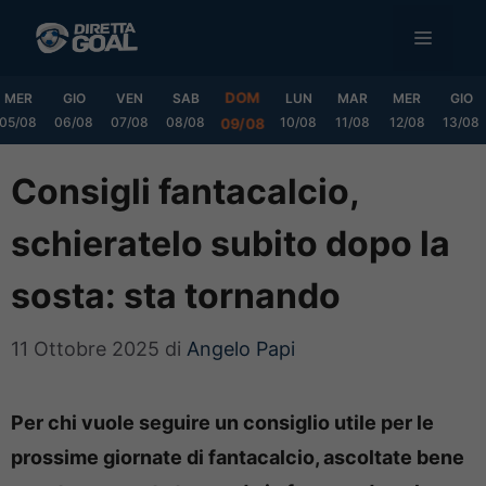
Vai
MENU
al
contenuto
DOM
MER
GIO
VEN
SAB
LUN
MAR
MER
GIO
05/08
06/08
07/08
08/08
10/08
11/08
12/08
13/08
09/08
Consigli fantacalcio,
schieratelo subito dopo la
sosta: sta tornando
11 Ottobre 2025
di
Angelo Papi
Per chi vuole seguire un consiglio utile per le
prossime giornate di fantacalcio, ascoltate bene