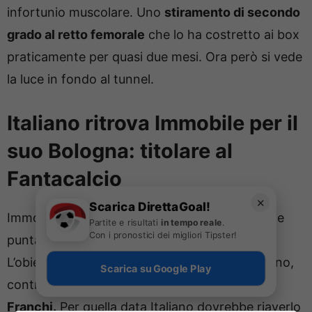
infortunio muscolare. Uno
stiramento di secondo
grado al retto femorale
che lo ha costretto ai box
praticamente per quasi due mesi. Ora però si vede
la luce in fondo al tunnel.
Italiano ritrova Immobile per il
suo Bologna: titolare al
Fantacalcio
✕
Scarica DirettaGoal!
Immobile ha ripreso ad allenarsi con il pallone e
Partite e risultati
in tempo reale
.
Con i pronostici dei migliori Tipster!
punta al rientro dopo la sosta per le nazionali.
L’obiettivo più concreto è il derby dell’Appennino,
Scarica su Google Play
contro la
Fiorentina
, il prossimo
26 ottobre al
Franchi.
Per quella data Italiano dovrebbe riaverlo