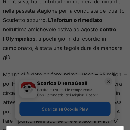
Rom’, si sa, ha contribuito in maniera dominante
nella passata stagione per la conquista del quarto
Scudetto azzurro.
L’infortunio rimediato
nell’ultima amichevole estiva ad agosto
contro
l’Olympiakos
, a pochi giorni dall’esordio in
campionato, è stata una tegola dura da mandare
giù.
Manna si è dato da fare: prima Lucca – 35 milioni –
✕
Scarica DirettaGoal!
poi Hojlund, che di milioni col riscatto ne costerà
Partite e risultati
in tempo reale
.
circa 50 complessivi. Un doppio investimento in
Con i pronostici dei migliori Tipster!
attesa del rientro di Lukaku che però, a sorpresa,
Scarica su Google Play
potrebbe essere molto più vicino del previsto. A
fare il punto nelle scorse ore è stato ‘Il Mattino’