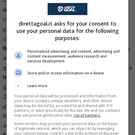
che ha sottolineato come dopo una
prima fase
riabilitativa in Belgio
, la punta sia ormai pronta a
rientrare a Castel Volturno per proseguire la
direttagoal.it asks for your consent to
preparazione in vista di un ritorno in campo mai
use your personal data for the following
purposes:
così vicino. Lukaku
dovrebbe rientrare a Napoli a
fine ottobre
e continuare il recupero che procede,
Personalised advertising and content, advertising and
content measurement, audience research and
a differenza di quanto si pensava fino a qualche
services development
giorno fa, spedito. L’ex centravanti di Inter e Roma
Store and/or access information on a device
ha un obiettivo: la Supercoppa italiana
che si
Learn more
giocherà in Arabia Saudita dal 18 al 22 dicembre
Your personal data will be processed and information from
2025 e nella quale Romelu vuole essere subito
your device (cookies, unique identifiers, and other device
data) may be stored by, accessed by and shared with 319
protagonista. Ben prima, quindi, del gennaio-
partners, or used specifically by this site. We and our partners
may use precise geolocation data.
List of partners.
febbraio che si era ipotizzato nelle settimane
Some vendors may process your personal data on the basis
successive alla
lesione di alto grado al retto
of legitimate interest, which you can object to by managing
your options below. Look for a link at the bottom of this page