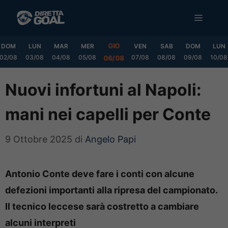
Vai
MENU
al
contenuto
GIO
DOM
LUN
MAR
MER
VEN
SAB
DOM
LUN
02/08
03/08
04/08
05/08
07/08
08/08
09/08
10/08
06/08
Nuovi infortuni al Napoli:
mani nei capelli per Conte
9 Ottobre 2025
di
Angelo Papi
Antonio Conte deve fare i conti con alcune
defezioni importanti alla ripresa del campionato.
Il tecnico leccese sarà costretto a cambiare
alcuni interpreti