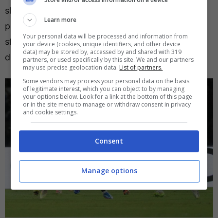
slovacco non sta bene e ha lasciato il ritiro della
Learn more
propria Nazionale, che si preparava per le due
Your personal data will be processed and information from
sfide di qualificazione ai Mondiali contro Irlanda
your device (cookies, unique identifiers, and other device
data) may be stored by, accessed by and shared with 319
del Nord e Lussemburgo.
partners, or used specifically by this site. We and our partners
may use precise geolocation data.
List of partners.
Some vendors may process your personal data on the basis
of legitimate interest, which you can object to by managing
your options below. Look for a link at the bottom of this page
or in the site menu to manage or withdraw consent in privacy
and cookie settings.
Consent
Manage options