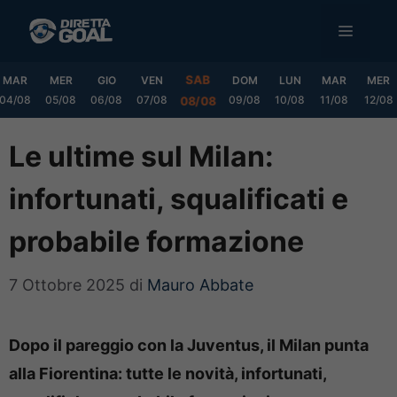
Vai
MENU
al
contenuto
SAB
MAR
MER
GIO
VEN
DOM
LUN
MAR
MER
04/08
05/08
06/08
07/08
09/08
10/08
11/08
12/08
08/08
Le ultime sul Milan:
infortunati, squalificati e
probabile formazione
7 Ottobre 2025
di
Mauro Abbate
Dopo il pareggio con la Juventus, il Milan punta
alla Fiorentina: tutte le novità, infortunati,