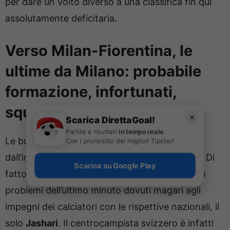
per dare un volto diverso a una classifica fin qui
assolutamente deficitaria.
Verso Milan-Fiorentina, le
ultime da Milano: probabile
formazione, infortunati,
squalificati
✕
Scarica DirettaGoal!
Partite e risultati
in tempo reale
.
Le buone notizie, per Max Allegri, vengono
Con i pronostici dei migliori Tipster!
dall’infermeria, ancora particolarmente vuota. Di
Scarica su Google Play
fatto, non dovrebbe essere della partita, salvo
problemi dell’ultimo minuto dovuti magari agli
impegni dei calciatori con le rispettive nazionali, il
solo
Jashari
. Il centrocampista svizzero è infatti