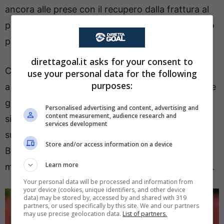
ancora alle prese con il recupero dalla frattura al
perone destro, ed è atteso nuovamente in campo
per fine ottobre.
direttagoal.it asks for your consent to
Chi tornerà invece è
Estupinan
, assente a Torino
use your personal data for the following
purposes:
a causa dell’espulsione ricevuta con il Napoli e che
gli è costata una giornata di squalifica. Sulla
Personalised advertising and content, advertising and
content measurement, audience research and
sinistra il terzino ecuadoriano riprenderà quindi il
services development
suo posto, facendo accomodare in panchina
Store and/or access information on a device
Bartesaghi, che pure ha saputo disimpegnarsi in
Learn more
maniera soddisfacente nel big match con la Juve.
Your personal data will be processed and information from
your device (cookies, unique identifiers, and other device
data) may be stored by, accessed by and shared with 319
partners, or used specifically by this site. We and our partners
may use precise geolocation data.
List of partners.