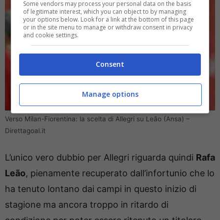
Some vendors may process your personal data on the basis
of legitimate interest, which you can object to by managing
your options below. Look for a link at the bottom of this page
or in the site menu to manage or withdraw consent in privacy
and cookie settings.
Consent
Manage options
Verso Milan-Fiorentina: la scelta di Allegri su Leão (Ansa) –
Direttagoal.it
L’unico vero dubbio per Allegri riguarda quindi
Rafa
Leão
, pienamente recuperato dall’infortunio che lo
ha tenuto lontano dai campi in questo inizio di
stagione ma ancora troppo in ritardo di