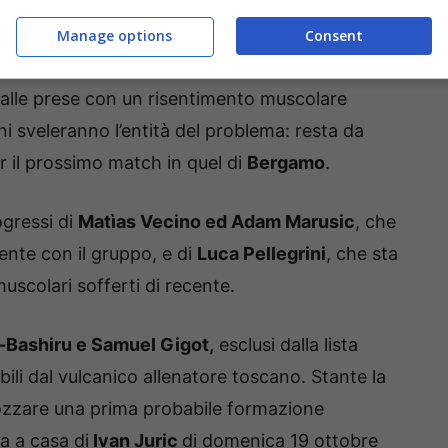
he lo terrà lontano dai campi per almeno un mese.
Manage options
Consent
utare attentamente le condizioni di
Mattia
 alle prese con un risentimento muscolare
rni sveleranno l’entità del problema: resta da
r il prossimo match in quel di
Bergamo
.
ogressi di
Matìas Vecino ed Adam Marusic
, che
ente con il gruppo, e di
Luca Pellegrini
, che sta
uscolari sofferti di recente.
-Bashiru e Samuel Gigot,
esclusi dalla lista
bili dal vulcanico allenatore toscano. Stante la
bbozzare una prima probabile formazione
a a casa di
Ivan Juric
di domenica 19 ottobre