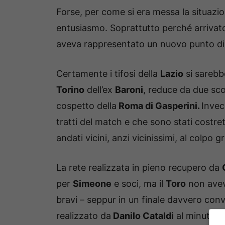
Forse, per come si era messa la situazi
entusiasmo. Soprattutto perché arrivato
aveva rappresentato un nuovo punto di 
Certamente i tifosi della
Lazio
si sarebbe
Torino
dell’ex
Baroni
, reduce da due sco
cospetto della
Roma di Gasperini.
Invec
tratti del match e che sono stati costret
andati vicini, anzi vicinissimi, al colpo g
La rete realizzata in pieno recupero da
per
Simeone
e soci, ma il
Toro
non aveva
bravi – seppur in un finale davvero convu
realizzato da
Danilo Cataldi
al minuto 1