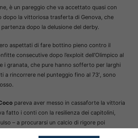
one, è un pareggio che va accettato quasi con
 dopo la vittoriosa trasferta di Genova, che
partenza dopo la delusione del derby.
ro aspettati di fare bottino pieno contro il
nfitte consecutive dopo l’exploit dell’Olimpico al
e i granata, che pure hanno sofferto per larghi
ti a rincorrere nel punteggio fino al 73′, sono
rosso.
Coco
pareva aver messo in cassaforte la vittoria
 fatto i conti con la resilienza dei capitolini,
lso – a procurarsi un calcio di rigore poi
03.