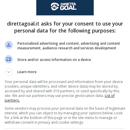
 livello di emozioni, nel pomeriggio di sabato
zione di conquistare tre punti che avrebbero
direttagoal.it asks for your consent to use your
personal data for the following purposes:
ancora molto deficitaria. La sosta per le
omento giusto per mister
Sarri
, che potrà
Personalised advertising and content, advertising and content
measurement, audience research and services development
he infortunato e sul rientro dalla squalifica del
Store and/or access information on a device
Learn more
mo? Sarri già pensa alla
Your personal data will be processed and information from your device
(cookies, unique identifiers, and other device data) may be stored by,
accessed by and shared with 319 partners, or used specifically by this
site. We and our partners may use precise geolocation data.
List of
partners.
nfortunio nella succitata gara contro l’undici
Some vendors may process your personal data on the basis of legitimate
interest, which you can object to by managing your options below. Look
cazioni mondiali il tecnico di
Figline Valdarno
for a link at the bottom of this page or in the site menu to manage or
withdraw consent in privacy and cookie settings.
la
, out dal derby per un problema all’osso pubico