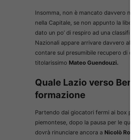
Insomma, non è mancato davvero nulla, a
nella Capitale, se non appunto la libera
dato un po’ di respiro ad una classifica 
Nazionali appare arrivare davvero al m
contare sul presumibile recupero di qualc
titolarissimo
Mateo Guendouzi.
Quale Lazio verso Berga
formazione
Partendo dai giocatori fermi ai box per i
piemontese, dopo la pausa per le qualifi
dovrà rinunciare ancora a
Nicolò Rovel