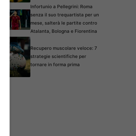
Infortunio a Pellegrini: Roma
senza il suo trequartista per un
mese, salterà le partite contro
Atalanta, Bologna e Fiorentina
Recupero muscolare veloce: 7
strategie scientifiche per
tornare in forma prima