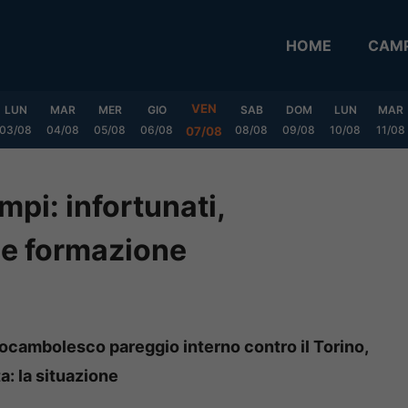
HOME
CAMP
VEN
LUN
MAR
MER
GIO
SAB
DOM
LUN
MAR
03/08
04/08
05/08
06/08
08/08
09/08
10/08
11/08
07/08
mpi: infortunati,
ile formazione
ocambolesco pareggio interno contro il Torino,
: la situazione