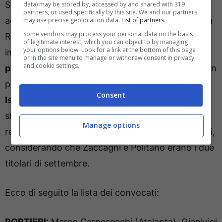
Spinazzola mancava dalla lista dei convocati
data) may be stored by, accessed by and shared with 319
partners, or used specifically by this site. We and our partners
addirittura dal 2023, quando ancora militava nella
may use precise geolocation data.
List of partners.
Some vendors may process your personal data on the basis
Roma di Mourinho. L’Italia dovrà giocare il primo
of legitimate interest, which you can object to by managing
your options below. Look for a link at the bottom of this page
impegno sabato sera,
11 ottobre, a Tallin contro i
or in the site menu to manage or withdraw consent in privacy
and cookie settings.
padroni di casa dell’Estonia.
Il secondo match è in
programma a
Udine, martedì 14 ottobre, contro
Consent
Israele
, che ha creato qualche grattacapo nella
sfida di Debrecen, vinta dai nostri all’ultimo
Manage options
respiro. Probabile un turn over quindi sugli esterni,
considerando che Zaccagni e Politano erano i due
titolari di settembre.
Ecco di seguito la lista dei convocati:
PORTIERI:
Marco Carnesecchi (Atalanta), Gianluigi