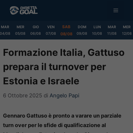
Vai
MENU
al
contenuto
SAB
MAR
MER
GIO
VEN
DOM
LUN
MAR
MER
04/08
05/08
06/08
07/08
09/08
10/08
11/08
12/08
08/08
Formazione Italia, Gattuso
prepara il turnover per
Estonia e Israele
6 Ottobre 2025
di
Angelo Papi
Gennaro Gattuso è pronto a varare un parziale
turn over per le sfide di qualificazione al