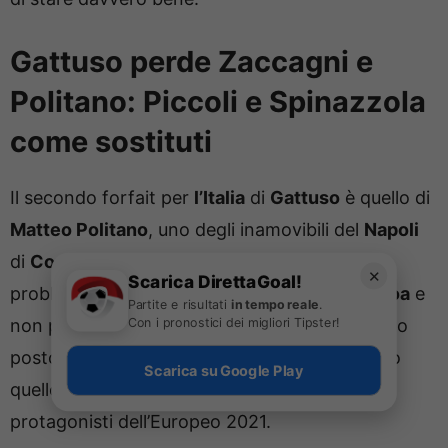
Gattuso perde Zaccagni e
Politano: Piccoli e Spinazzola
come sostituti
Il secondo forfait per
l’Italia
di
Gattuso
è quello di
Matteo Politano
, uno degli inamovibili del
Napoli
di
Conte
. L’esterno mancino ha riportato un
✕
Scarica DirettaGoal!
problema fisico durante la gara contro il
Genoa
e
Partite e risultati
in tempo reale
.
Con i pronostici dei migliori Tipster!
non potrà rispondere alla convocazione. Al suo
posto c’è un grande ritorno in Azzurro, ovvero
Scarica su Google Play
quello di
Leonardo Spinazzola,
uno dei
protagonisti dell’Europeo 2021.