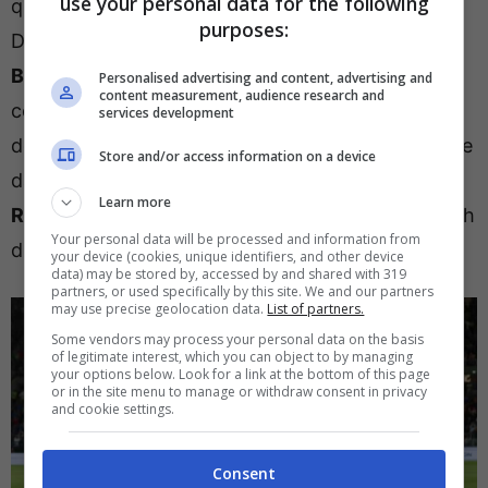
use your personal data for the following
questa Nazionale, con due terzini molto alti,
purposes:
Dimarco e Di Lorenzo e due centrali mancini
Bastoni e Calafiori.
A centrocampo spazio alla
Personalised advertising and content, advertising and
content measurement, audience research and
coppia Tonali Barella, con sulle fasce Politano a
services development
destra e Zaccagni a sinistra. La coppia inamovibile
Store and/or access information on a device
davanti, salvo sorprese, sarà composta da
Learn more
Retegui e Moise Kean,
entrambi in palla nei match
Your personal data will be processed and information from
di settembre.
your device (cookies, unique identifiers, and other device
data) may be stored by, accessed by and shared with 319
partners, or used specifically by this site. We and our partners
may use precise geolocation data.
List of partners.
Some vendors may process your personal data on the basis
of legitimate interest, which you can object to by managing
your options below. Look for a link at the bottom of this page
or in the site menu to manage or withdraw consent in privacy
and cookie settings.
Consent