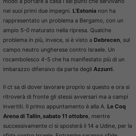
modo a portare a casa i sei punti che servivano
nei suoi primi due impegni.
L’Estonia
non ha
rappresentato un problema a Bergamo, con un
ampio 5-0 maturato nella ripresa. Qualche
problema in più, invece, si è visto a
Debrecen
, sul
campo neutro ungherese contro Israele. Un
rocambolesco 4-5 che ha manifestato più di un
imbarazzo difensivo da parte degli
Azzurri
.
Il ct sa di dover lavorare proprio si questo e ora si
ritroverà di fronte gli stessi avversari ma a campi
invertiti. Il primo appuntamento è alla A.
Le Coq
Arena di Tallin, sabato 11 ottobre
, mentre
successivamente ci si sposterà il 14 a Udine, per la
sfida contro Israele. Entrambe saranno sfide