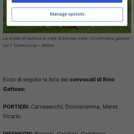
Manage options
Le scelte di Gattuso in vista di Estonia-Italia: chi potrebbe giocare
dal 1′ (DirettaGoal – ANSA)
Ecco di seguito la lista dei
convocati di Rino
Gattuso:
PORTIERI:
Carnesecchi, Donnarumma, Meret,
Vicario.
DIFENSORI:
Bastoni, Calafiori, Cambiaso,