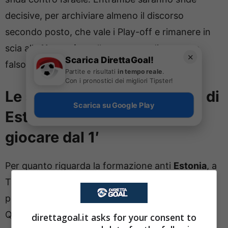
decisive, per archiviare almeno il discorso
secondo posto, che vale i Play-off e rimanere in
scia alla
Norvegia
, nella speranza di un passo
✕
Scarica DirettaGoal!
falso di Haaland e compagni.
Partite e risultati
in tempo reale
.
Con i pronostici dei migliori Tipster!
Le scelte di Gattuso in vista di
Scarica su Google Play
Estonia-Italia: chi potrebbe
giocare dal 1′
Per quanto riguarda la formazione anti
Estonia
, a
Tallin
Gattuso
dovrebbe optare ancora una volta
per la difesa a 4, con un
4-4-2
molto offensivo.
Questo è il modulo che il nuovo ct ha ideato per
direttagoal.it asks for your consent to