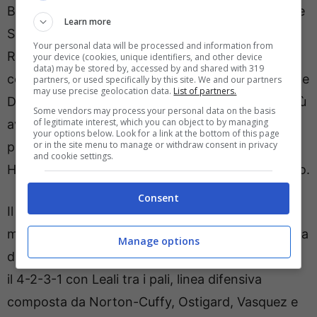
Beukema e Juan Jesus al centro con Di Lorenzo e
Learn more
Spinazzola sugli esterni, con l’ex terzino della
Your personal data will be processed and information from
Roma che giocherà al posto di Gutierrez. A
your device (cookies, unique identifiers, and other device
data) may be stored by, accessed by and shared with 319
centrocampo inamovibile Lobotka, con Anguissa e
partners, or used specifically by this site. We and our partners
may use precise geolocation data.
List of partners.
De Bruyne a supporto e McTominay e Politano più
Some vendors may process your personal data on the basis
of legitimate interest, which you can object to by managing
avanzati, pronti ad affiancare Lorenzo Lucca che
your options below. Look for a link at the bottom of this page
or in the site menu to manage or withdraw consent in privacy
partirà quindi dall’inizio. Solo panchina per
and cookie settings.
Hojlund, che potrebbe entrare nel secondo tempo.
Consent
Il Genoa di Vieira se la passa molto peggio, a
maggior ragione dopo la batosta in casa incassata
Manage options
dalla Lazio di Sarri. I rossoblù si schiereranno con
il 4-2-3-1 con Leali tra i pali, linea difensiva
composta da Norton-Cuffy, Ostigard, Vasquez e