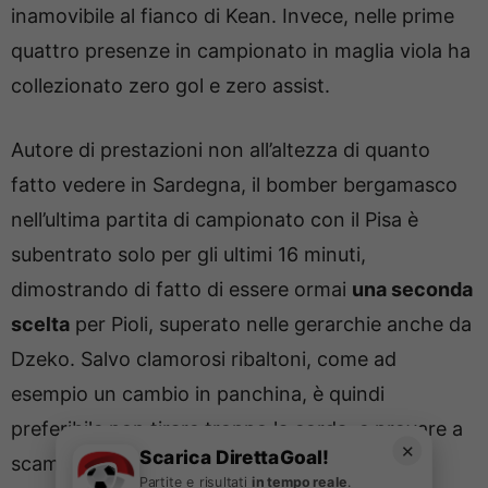
inamovibile al fianco di Kean. Invece, nelle prime
quattro presenze in campionato in maglia viola ha
collezionato zero gol e zero assist.
Autore di prestazioni non all’altezza di quanto
fatto vedere in Sardegna, il bomber bergamasco
nell’ultima partita di campionato con il Pisa è
subentrato solo per gli ultimi 16 minuti,
dimostrando di fatto di essere ormai
una seconda
scelta
per Pioli, superato nelle gerarchie anche da
Dzeko. Salvo clamorosi ribaltoni, come ad
esempio un cambio in panchina, è quindi
preferibile non tirare troppo la corda, e provare a
✕
Scarica DirettaGoal!
scambiarlo già nelle prossime giornate.
Partite e risultati
in tempo reale
.