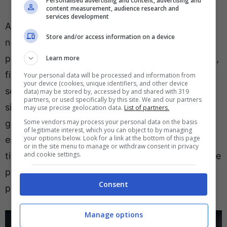
Personalised advertising and content, advertising and
content measurement, audience research and
services development
Ancora a zero nel computo di gol e assist,
Store and/or access information on a device
nell’ultima partita di campionato ha assistito dalla
panchina alla rimonta del Lecce contro il Bologna,
Learn more
firmata da quel
Camarda
che, con il gol messo a
Your personal data will be processed and information from
your device (cookies, unique identifiers, and other device
segno all’ultimo secondo contro i felsinei, ha
data) may be stored by, accessed by and shared with 319
partners, or used specifically by this site. We and our partners
sicuramente guadagnato punti e fiducia nelle
may use precise geolocation data.
List of partners.
Some vendors may process your personal data on the basis
gerarchie di Di Francesco. Non possiamo ancora
of legitimate interest, which you can object to by managing
your options below. Look for a link at the bottom of this page
essere certi che Stulic abbia perso il posto da
or in the site menu to manage or withdraw consent in privacy
and cookie settings.
titolare, ma di certo il minutaggio di Camarda nelle
prossime giornate potrebbe aumentare, e non di
Consent
poco.
Manage options