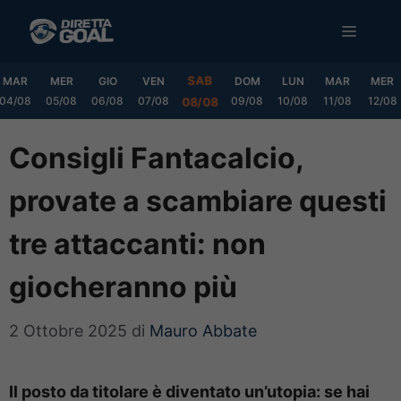
Vai
MENU
al
contenuto
SAB
MAR
MER
GIO
VEN
DOM
LUN
MAR
MER
04/08
05/08
06/08
07/08
09/08
10/08
11/08
12/08
08/08
Consigli Fantacalcio,
provate a scambiare questi
tre attaccanti: non
giocheranno più
2 Ottobre 2025
di
Mauro Abbate
Il posto da titolare è diventato un’utopia: se hai