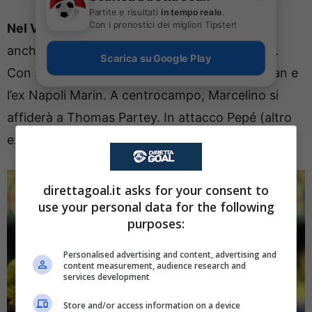
Partite e risultati
in tempo reale
.
Con i pronostici dei migliori Tipster!
Nel Villarreal in campo alcuni ex Serie A
. C’è
anche un ex bianconero ovvero Renato Veiga.
Scarica su Google Play
Con lui ci saranno anche l’ex interista Buchanan e
l’ex Napoli Marin. A centrocampo, Marcelino si
affiderà a Thomas Partey. In attacco Pepé (altro
ex Arsenal) e il nuovo acquisto Mikautadze.
direttagoal.it asks for your consent to
use your personal data for the following
purposes:
Personalised advertising and content, advertising and
content measurement, audience research and
services development
Store and/or access information on a device