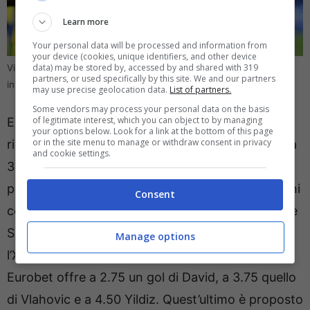
Learn more
Your personal data will be processed and information from
your device (cookies, unique identifiers, and other device
data) may be stored by, accessed by and shared with 319
Villarreal-Juventus, le probabili formazioni e le quote più
partners, or used specifically by this site. We and our partners
interessanti – direttagoal.it (foto Ansa)
may use precise geolocation data.
List of partners.
Some vendors may process your personal data on the basis
of legitimate interest, which you can object to by managing
Eurobet e Snai danno favorito il Villarreal nel
your options below. Look for a link at the bottom of this page
or in the site menu to manage or withdraw consent in privacy
risultato secco. L’1 è in lavagna a 2.20 contro l’X a
and cookie settings.
3.25 e il 2 a 3.30. Quote inferiori al raddoppio sia
per il Gol che per l’Over 2.5. Attenzioni alle opzioni
Consent
combo. Eurobet quota il 2+over2.5 a 5.20 mentre
Snai si spinge a 5.50. Interessante anche
Manage options
l’X+over1.5 a 4.10 su Eurobet. E i marcatori ?
Eurobet offre a 2.75 un gol di David, a 3.75 quello
di Vlahovic e a 4.50 Yildiz. Quest’ultimo è proposto