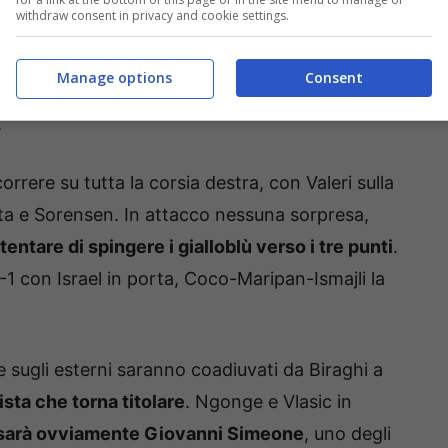
withdraw consent in privacy and cookie settings.
 prossima lo scontro diretto col Lecce. Il Parma
ta è pronto a confermare le scelte fatte nelle
Manage options
Consent
amente Suzuki, protetto da una linea a tre
.
rrere su tutta la corsia destra, con Valeri sulla
ta e Sorensen. In attacco nessuna sorpresa,
ntare di spingere i gialloblù verso i tre punti
.
1 con Israel in porta, Coco-Maripan-Ismajli la
 sugli esterni saranno coadiuvati da Biraghi a
rista che torna titolare
. Ngonge e Vlasic in
 sarà ovviamente Giovanni Simeone
, uno degli