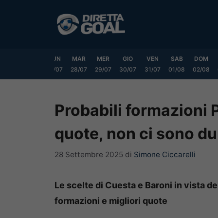
Vai
al
contenuto
SAB
DOM
LUN
MAR
MER
GIO
VEN
SAB
DOM
25/07
26/07
27/07
28/07
29/07
30/07
31/07
01/08
02/08
Probabili formazioni 
quote, non ci sono du
28 Settembre 2025
di
Simone Ciccarelli
Le scelte di Cuesta e Baroni in vista de
formazioni e migliori quote