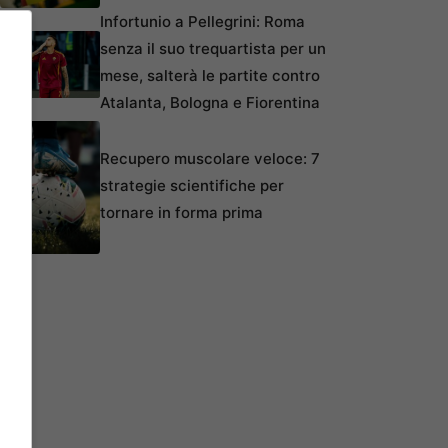
Infortunio a Pellegrini: Roma
senza il suo trequartista per un
mese, salterà le partite contro
Atalanta, Bologna e Fiorentina
Recupero muscolare veloce: 7
strategie scientifiche per
tornare in forma prima