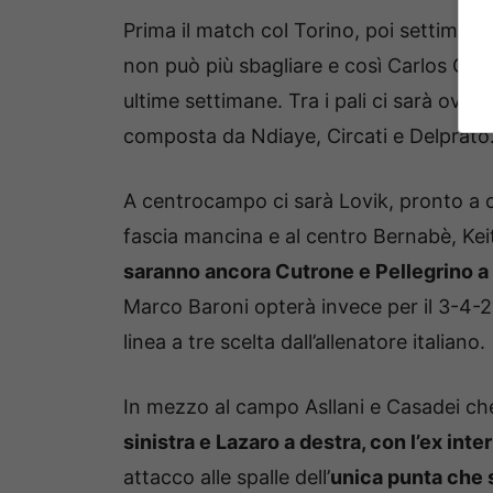
Prima il match col Torino, poi settimana
non può più sbagliare e così Carlos Cues
ultime settimane. Tra i pali ci sarà ovvi
composta da Ndiaye, Circati e Delprato
A centrocampo ci sarà Lovik, pronto a co
fascia mancina e al centro Bernabè, Kei
saranno ancora Cutrone e Pellegrino a te
Marco Baroni opterà invece per il 3-4-2-
linea a tre scelta dall’allenatore italiano.
In mezzo al campo Asllani e Casadei che
sinistra e Lazaro a destra, con l’ex inte
attacco alle spalle dell’
unica punta che