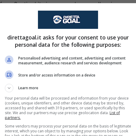
esa: 8 reti subite in appena due gare. Il pari con
de occasione persa. Il fischio d’inizio del match
direttagoal.it asks for your consent to use your
ri quote
personal data for the following purposes:
Personalised advertising and content, advertising and content
soltanto una:
l’Under 2.5
. Le due squadre, fino a
measurement, audience research and services development
enorme fatica a segnare: una rete a testa in
Store and/or access information on a device
ota sicura che Snai propone a
1,63
.
Learn more
5 – così come Planet365. Per quanto riguarda le
5 con il pareggio quotato a 3,10 e addirittura 3,50
Your personal data will be processed and information from your device
(cookies, unique identifiers, and other device data) may be stored by,
accessed by and shared with 319 partners, or used specifically by this
site. We and our partners may use precise geolocation data.
List of
partners.
probabili formazioni
Some vendors may process your personal data on the basis of legitimate
interest, which you can object to by managing your options below. Look
for a link at the bottom of this page or in the site menu to manage or