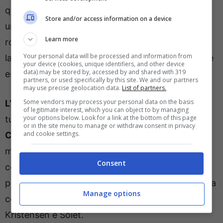
quelli di Inzaghi risulta essere molto interessante,
Store and/or access information on a device
un match che a conti fatti sa di Serie A, con i
Learn more
rosanero che sperano effettivamente di centrare
Your personal data will be processed and information from
la promozione a fine stagione: se il trend dovesse
your device (cookies, unique identifiers, and other device
data) may be stored by, accessed by and shared with 319
essere questo, ci sono ottime possibilità.
partners, or used specifically by this site. We and our partners
may use precise geolocation data.
List of partners.
Some vendors may process your personal data on the basis
L’Udinese ha dovuto eliminare la Carrarese
nel
of legitimate interest, which you can object to by managing
your options below. Look for a link at the bottom of this page
turno precedente,
il Palermo (ai rigori) la
or in the site menu to manage or withdraw consent in privacy
and cookie settings.
Cremonese
. Bianconeri che dovranno fare a
meno di Bravo, partito per il Mondiale Under 20
Consent
con la Spagna. In campo dal 1′ Nicolò Zaniolo,
pronto a riscattarsi in maglia bianconera. In difesa
Manage options
confermata la coppia centrale formata da
Kristensen e Solet.