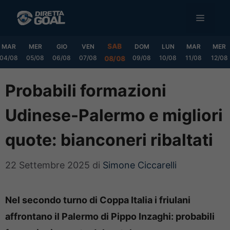
Vai
MENU
al
contenuto
SAB
MAR
MER
GIO
VEN
DOM
LUN
MAR
MER
04/08
05/08
06/08
07/08
09/08
10/08
11/08
12/08
08/08
Probabili formazioni
Udinese-Palermo e migliori
quote: bianconeri ribaltati
22 Settembre 2025
di
Simone Ciccarelli
Nel secondo turno di Coppa Italia i friulani
affrontano il Palermo di Pippo Inzaghi: probabili