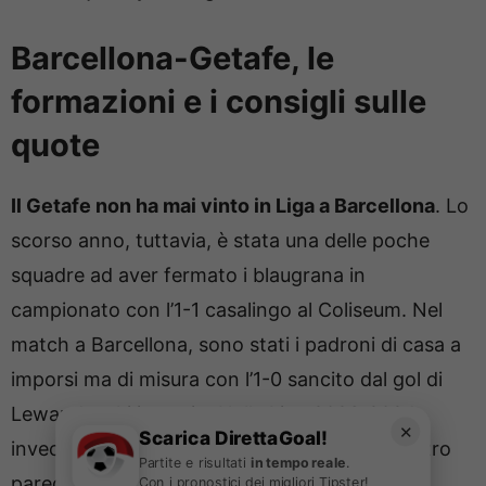
Barcellona-Getafe, le
formazioni e i consigli sulle
quote
Il Getafe non ha mai vinto in Liga a Barcellona
. Lo
scorso anno, tuttavia, è stata una delle poche
squadre ad aver fermato i blaugrana in
campionato con l’1-1 casalingo al Coliseum. Nel
match a Barcellona, sono stati i padroni di casa a
imporsi ma di misura con l’1-0 sancito dal gol di
Lewandovski in avvio. Nella Liga 2023-2024,
✕
Scarica DirettaGoal!
invece, goleada dei catalani in casa (4-0) e altro
Partite e risultati
in tempo reale
.
pareggio in trasferta (0-0).
Con i pronostici dei migliori Tipster!