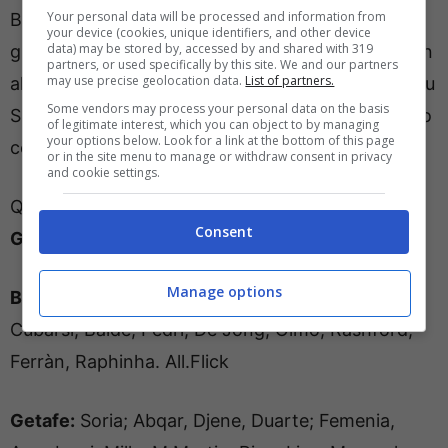
Your personal data will be processed and information from
Bet365 a 2.10 e Goldbet a 2.20. Rashford in
your device (cookies, unique identifiers, and other device
data) may be stored by, accessed by and shared with 319
grande fiducia dopo la doppietta al Newcastle. Un
partners, or used specifically by this site. We and our partners
may use precise geolocation data.
List of partners.
altro gol dell’attaccante inglese è offerto a 2.30 su
Some vendors may process your personal data on the basis
Snai, quota che sale a 4.50 se decidete di giocarlo
of legitimate interest, which you can object to by managing
your options below. Look for a link at the bottom of this page
come primo marcatore della partita.
or in the site menu to manage or withdraw consent in privacy
and cookie settings.
Queste
le probabili formazioni di Barcellona-
Consent
Getafe
Manage options
Barcellona :
J.Garcia; Kounde, Christensen,
Cubarsì, Balde; Pedri, De Jong, Olmo; Rashford,
Ferràn, Raphinha. All.Flick
Getafe:
Soria; Abqar, Djene, Duarte; Femenia,