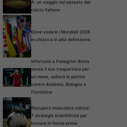
A: un viaggio nel passato del
calcio italiano
Dove vedere i Mondiali 2026
in chiaro e in alta definizione
Infortunio a Pellegrini: Roma
senza il suo trequartista per
un mese, salterà le partite
contro Atalanta, Bologna e
Fiorentina
Recupero muscolare veloce:
7 strategie scientifiche per
tornare in forma prima