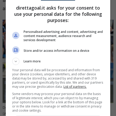
situazione Lookman che non lascia tante
direttagoal.it asks for your consent to
alternative all’allenatore croato.
use your personal data for the following
purposes:
Personalised advertising and content, advertising and
content measurement, audience research and
services development
Store and/or access information on a device
Learn more
Your personal data will be processed and information from
your device (cookies, unique identifiers, and other device
data) may be stored by, accessed by and shared with 319
partners, or used specifically by this site. We and our partners
may use precise geolocation data.
List of partners.
Some vendors may process your personal data on the basis
of legitimate interest, which you can object to by managing
your options below. Look for a link at the bottom of this page
or in the site menu to manage or withdraw consent in privacy
De Ketelaere, svolta al fantacalcio: può essere l’arma vincente
and cookie settings.
(Ansa) – Direttagoal.it