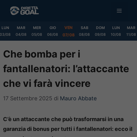
Vai
MENU
al
contenuto
VEN
LUN
MAR
MER
GIO
SAB
DOM
LUN
MAR
03/08
04/08
05/08
06/08
08/08
09/08
10/08
11/08
07/08
Che bomba per i
fantallenatori: l’attaccante
che vi farà vincere
17 Settembre 2025
di
Mauro Abbate
C’è un attaccante che può trasformarsi in una
garanzia di bonus per tutti i fantallenatori: ecco il