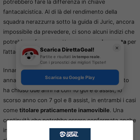
potrebbero fare la differenza in chiave
fantacalcistica. Al di là del rendimento della
squadra nerazzurra sotto la guida di Juric, ancora
impossibile da prevedere, ci sono alcuni indizi che
potrebbero far prospettare
una grande annata
per
✕
Scarica DirettaGoal!
l’attaccante belga.
Partite e risultati
in tempo reale
.
Con i pronostici dei migliori Tipster!
Innanzitutto, il fatto che viene da due grandi
Scarica su Google Play
annate con la maglia nerazzurra: in campionato
ha chiuso due anni fa con 10 gol e 8 assist, lo
scorso anno con 7 gol e 8 assist, in entrambi i casi
come
titolare praticamente inamovibile
. Una
continuità che potrebbe essere confermata anche
in questa stagione, considerando anche la