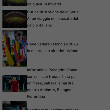
da quasi 14 miliardi
Curiosità storiche della Serie
A: un viaggio nel passato del
calcio italiano
Dove vedere i Mondiali 2026
in chiaro e in alta definizione
Infortunio a Pellegrini: Roma
senza il suo trequartista per
un mese, salterà le partite
contro Atalanta, Bologna e
Fiorentina
Recupero muscolare veloce: