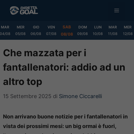
Vai
MENU
al
contenuto
SAB
MAR
MER
GIO
VEN
DOM
LUN
MAR
MER
04/08
05/08
06/08
07/08
09/08
10/08
11/08
12/08
08/08
Che mazzata per i
fantallenatori: addio ad un
altro top
15 Settembre 2025
di
Simone Ciccarelli
Non arrivano buone notizie per i fantallenatori in
vista dei prossimi mesi: un big ormai è fuori,