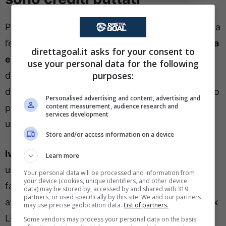
Parliamo di
Ademola Lookman
che, per quasi tutta
l’estate, è stato
il sogno proibito di Beppe Marotta
direttagoal.it asks for your consent to
e dell’Inter
. Alla fine però la ‘Beneamata’ si è
use your personal data for the following
purposes:
dovuta arrendere alla volontà della dirigenza
dell’Atalanta di tenere in rosa il nazionale nigeriano
Personalised advertising and content, advertising and
content measurement, audience research and
per il quale il club di Oaktree non aveva avanzato
services development
un’offerta considerata congrua.
Store and/or access information on a device
Ivan Juric
, tecnico della ‘Dea’, ha voluto prendere
Learn more
una posizione forte che farà di certo infuriare i
Your personal data will be processed and information from
your device (cookies, unique identifiers, and other device
fantallenatori che nel reintegro di Lookman ci
data) may be stored by, accessed by and shared with 319
partners, or used specifically by this site. We and our partners
avevano creduto, a maggior ragione dopo che l’ex
may use precise geolocation data.
List of partners.
Lipsia era stato reinserito nella lista UEFA e in
Some vendors may process your personal data on the basis