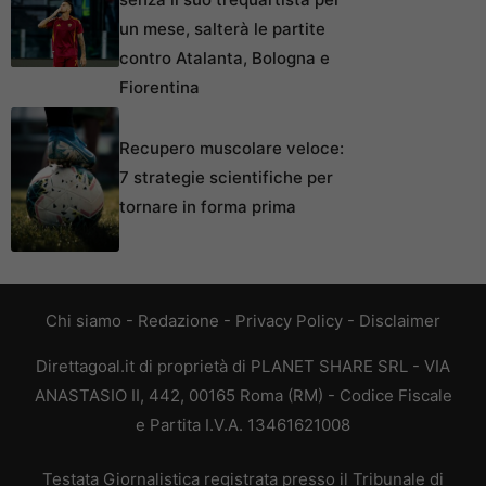
un mese, salterà le partite
contro Atalanta, Bologna e
Fiorentina
Recupero muscolare veloce:
7 strategie scientifiche per
tornare in forma prima
Chi siamo
-
Redazione
-
Privacy Policy
-
Disclaimer
Direttagoal.it di proprietà di PLANET SHARE SRL - VIA
ANASTASIO II, 442, 00165 Roma (RM) - Codice Fiscale
e Partita I.V.A. 13461621008
Testata Giornalistica registrata presso il Tribunale di