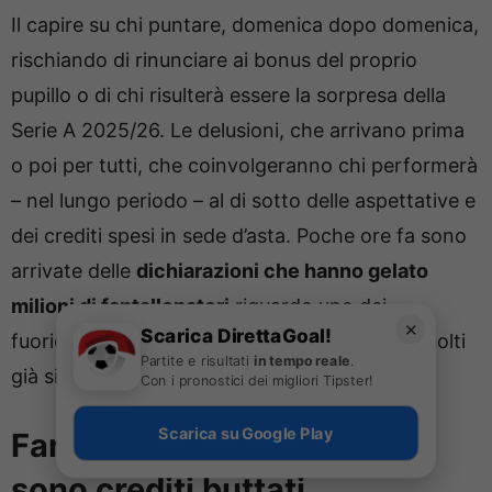
Il capire su chi puntare, domenica dopo domenica,
rischiando di rinunciare ai bonus del proprio
pupillo o di chi risulterà essere la sorpresa della
Serie A 2025/26. Le delusioni, che arrivano prima
o poi per tutti, che coinvolgeranno chi performerà
– nel lungo periodo – al di sotto delle aspettative e
dei crediti spesi in sede d’asta. Poche ore fa sono
arrivate delle
dichiarazioni che hanno gelato
milioni di fantallenatori
riguardo uno dei
✕
Scarica DirettaGoal!
fuoriclasse più attesi della nostra Serie A. In molti
Partite e risultati
in tempo reale
.
già si mangiano le mani.
Con i pronostici dei migliori Tipster!
Scarica su Google Play
Fantacalcio, che flop: così
sono crediti buttati