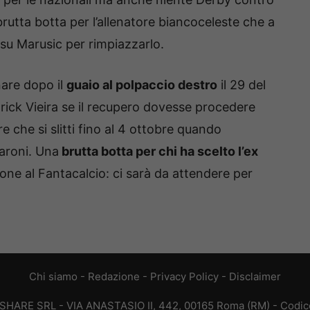
rutta botta per l’allenatore biancoceleste che a
 su Marusic per rimpiazzarlo.
nare dopo il
guaio al polpaccio destro
il 29 del
ick Vieira se il recupero dovesse procedere
che si slitti fino al 4 ottobre quando
Baroni. Una
brutta botta per chi ha scelto l’ex
one al Fantacalcio: ci sarà da attendere per
Chi siamo
-
Redazione
-
Privacy Policy
-
Disclaimer
T SHARE SRL - VIA ANASTASIO II, 442, 00165 Roma (RM) - Codice