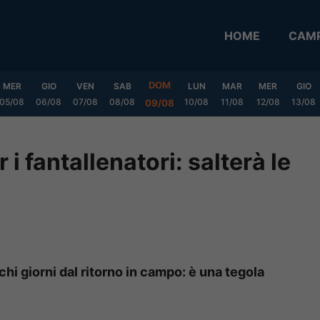
HOME
CAMP
DOM
MER
GIO
VEN
SAB
LUN
MAR
MER
GIO
05/08
06/08
07/08
08/08
10/08
11/08
12/08
13/08
09/08
i fantallenatori: salterà le
hi giorni dal ritorno in campo: è una tegola