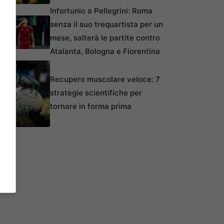
Infortunio a Pellegrini: Roma
senza il suo trequartista per un
mese, salterà le partite contro
Atalanta, Bologna e Fiorentina
Recupero muscolare veloce: 7
strategie scientifiche per
tornare in forma prima