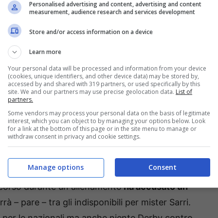
Personalised advertising and content, advertising and content
t è certo: adesso serve un sostituto.
measurement, audience research and services development
Store and/or access information on a device
tunio è grave
Learn more
i è inevitabile che qualche imprevisto si
Your personal data will be processed and information from your device
(cookies, unique identifiers, and other device data) may be stored by,
 dover fare i conti con gli infortuni di inizio
accessed by and shared with 319 partners, or used specifically by this
site. We and our partners may use precise geolocation data.
List of
a fatto l’asta e al
Fantacalcio
oggi si ritrova
partners.
Some vendors may process your personal data on the basis of legitimate
interest, which you can object to by managing your options below. Look
for a link at the bottom of this page or in the site menu to manage or
withdraw consent in privacy and cookie settings.
le prossime settimane dovrà
rinunciare a Manuel
e già sul finire della passata stagione era finito
Manage options
Consent
 di Valdagno, sotto contratto per altre due
 scorso durante un allenamento
ha accusato un
rà – pare – tra gli indisponibili per mister Sarri.
a per le nazionali ma anche niente Derby contro