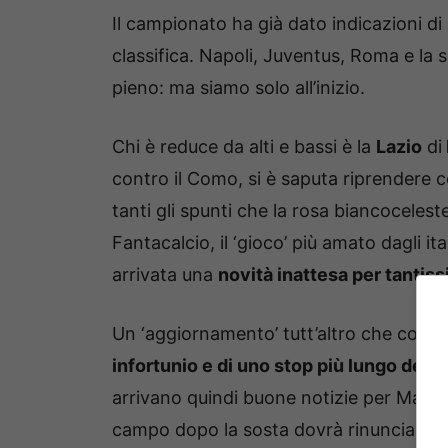
Il campionato ha già dato indicazioni di 
classifica. Napoli, Juventus, Roma e l
pieno: ma siamo solo all’inizio.
Chi è reduce da alti e bassi è la
Lazio
di
contro il Como, si è saputa riprendere c
tanti gli spunti che la rosa biancoceles
Fantacalcio, il ‘gioco’ più amato dagli ita
arrivata una
novità inattesa per tantiss
Un ‘aggiornamento’ tutt’altro che confo
infortunio e di uno stop più lungo del p
arrivano quindi buone notizie per Maurizi
campo dopo la sosta dovrà rinunciare a