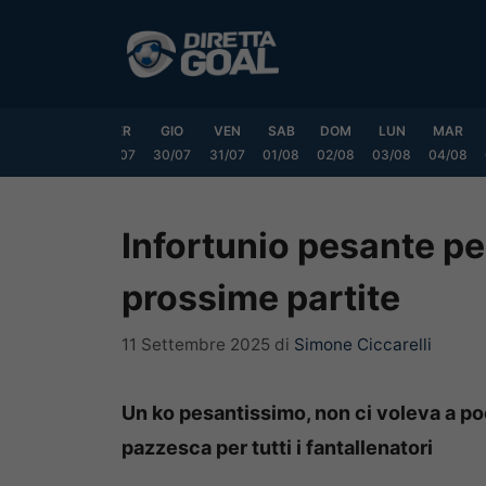
Vai
al
contenuto
LUN
MAR
MER
GIO
VEN
SAB
DOM
LUN
MAR
7/07
28/07
29/07
30/07
31/07
01/08
02/08
03/08
04/08
Infortunio pesante per 
prossime partite
11 Settembre 2025
di
Simone Ciccarelli
Un ko pesantissimo, non ci voleva a poc
pazzesca per tutti i fantallenatori