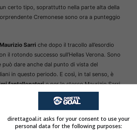
un certo tipo, soprattutto nella parte alta della
a sorprendente Cremonese sono ora a punteggio
Maurizio Sarri
che dopo il tracollo all’esordio
on il rotondo successo sull’Hellas Verona. Sono
te può dare anche dal punto di vista del
liani in questo periodo. E così, in tal senso, è
imi fantallenatori
e per lo stesso Maurizio Sarri.
rtante perché in questo caso si parla di
revisto
. In ottica Fantacalcio, e non solo, non
direttagoal.it asks for your consent to use your
o Sarri. Perché la Lazio in vista del ritorno in
personal data for the following purposes:
d una pedina importante che, ad oggi, farà