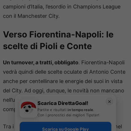
campioni d’Italia, l’esordio in Champions League
con il Manchester City.
Verso Fiorentina-Napoli: le
scelte di Pioli e Conte
Un turnover, a tratti, obbligato
. Fiorentina-Napoli
vedrà quindi delle scelte oculate di Antonio Conte
anche per centellinare le energie dei suoi in vista
del City. Ad oggi, dunque, le novità non mancano
nell’undici iniziale in vista della trasferta
✕
Scarica DirettaGoal!
complicata di Firenze.
Partite e risultati
in tempo reale
.
Con i pronostici dei migliori Tipster!
Tra i pali confermato Meret mentre la difesa, nel
Scarica su Google Play