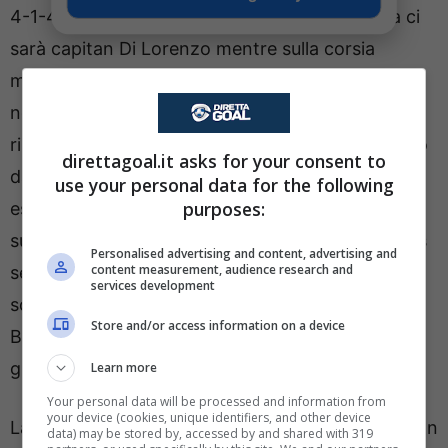
4-1-4-1 offrirà due novità importanti. A destra ci
sarà capitan Di Lorenzo mentre sulla corsia
mancina Spinazzola, dal 1′. Al centro doppia
novità: Rrahmani, infortunato col Kosovo, verrà
rimpiazzato dall’olandese
Sam Beukema
. Arrivato
direttagoal.it asks for your consent to
dal Bologna per 30 milioni, il talento potrà quindi
use your personal data for the following
purposes:
esordire con la maglia azzurra in Serie A
dal 1′
. Al
suo fianco ci sarà Buongiorno mentre Juan Jesus
Personalised advertising and content, advertising and
content measurement, audience research and
sembrerebbe partire dalla panchina. Lobotka a
services development
schermo della difesa, più avanti McTominay, De
Store and/or access information on a device
Bruyne, Anguissa e Politano mentre davanti
giocherà Lorenzo Lucca.
Hojlund dalla panchina
.
Learn more
Your personal data will be processed and information from
your device (cookies, unique identifiers, and other device
La Fiorentina di Pioli si schiererà con il 3-4-1-2 con
data) may be stored by, accessed by and shared with 319