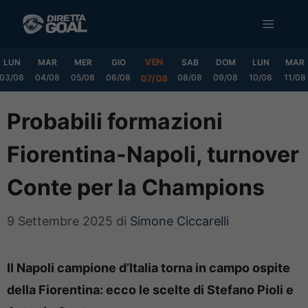
Vai
MENU
al
contenuto
VEN
LUN
MAR
MER
GIO
SAB
DOM
LUN
MAR
03/08
04/08
05/08
06/08
08/08
09/08
10/08
11/08
07/08
Probabili formazioni
Fiorentina-Napoli, turnover
Conte per la Champions
9 Settembre 2025
di
Simone Ciccarelli
Il Napoli campione d’Italia torna in campo ospite
della Fiorentina: ecco le scelte di Stefano Pioli e