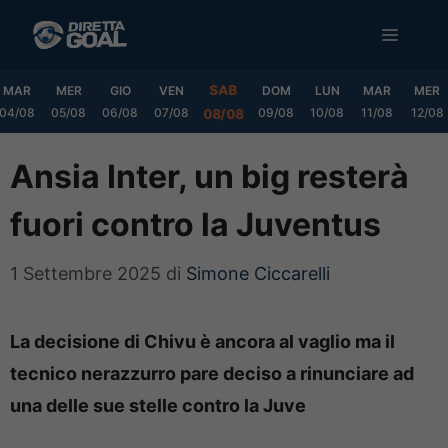
Vai
MENU
al
contenuto
SAB
MAR
MER
GIO
VEN
DOM
LUN
MAR
MER
04/08
05/08
06/08
07/08
09/08
10/08
11/08
12/08
08/08
Ansia Inter, un big resterà
fuori contro la Juventus
1 Settembre 2025
di
Simone Ciccarelli
La decisione di Chivu è ancora al vaglio ma il
tecnico nerazzurro pare deciso a rinunciare ad
una delle sue stelle contro la Juve