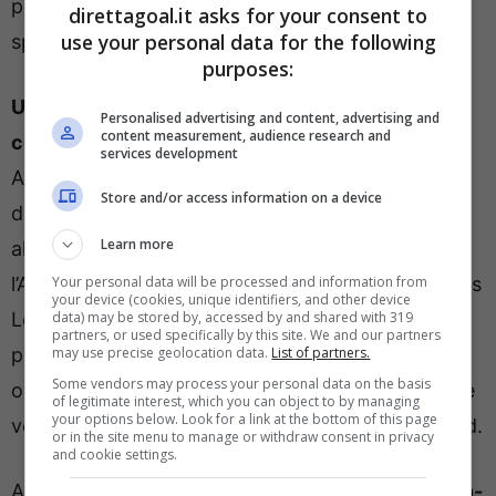
precisa di mister Chivu: il motivo è presto
direttagoal.it asks for your consent to
use your personal data for the following
spiegato.
purposes:
Uno tra Lautaro Martinez e Marcus Thuram,
Personalised advertising and content, advertising and
content measurement, audience research and
contro la Juve, probabilmente non ci sarà
.
services development
Almeno, non dal 1′. Chivu vuole far riposare uno
Store and/or access information on a device
dei suoi attaccanti poiché dopo pochi giorni
Learn more
all’Amsterdam Arena i nerazzurri affronteranno
Your personal data will be processed and information from
l’Ajax per la prima insidiosa trasferta in Champions
your device (cookies, unique identifiers, and other device
data) may be stored by, accessed by and shared with 319
League. Una scelta logica, coi due che
partners, or used specifically by this site. We and our partners
may use precise geolocation data.
List of partners.
probabilmente faranno staffetta. Tra i pali vi sarà
Some vendors may process your personal data on the basis
ovviamente Yann Sommer, con la difesa a tre che
of legitimate interest, which you can object to by managing
your options below. Look for a link at the bottom of this page
vedrà Bastoni, Acerbi ed uno tra Bisseck e Pavard.
or in the site menu to manage or withdraw consent in privacy
and cookie settings.
A centrocampo rimane il
ballottaggio Mkhitaryan-