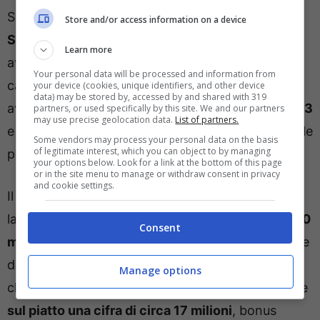
Seguire da vicino il terzino
Juanlu Sanchez del
Store and/or access information on a device
Siviglia
e obiettivo da tempo del Napoli che lo
Learn more
avrebbe individuato come alternativa ideale al
Your personal data will be processed and information from
capitano Giovanni Di Lorenzo. I rossoneri
your device (cookies, unique identifiers, and other device
data) may be stored by, accessed by and shared with 319
avrebbero già
avviato i contatti per il classe 2003
partners, or used specifically by this site. We and our partners
may use precise geolocation data.
List of partners.
e pare che la trattativa possa entrare nel vivo nelle
Some vendors may process your personal data on the basis
of legitimate interest, which you can object to by managing
prossime ore.
your options below. Look for a link at the bottom of this page
or in the site menu to manage or withdraw consent in privacy
and cookie settings.
Il Siviglia avrebbe già aperto alla cessione e per
lasciar partire il terzino
la richiesta è di almeno 20
Consent
milioni di euro
. Sarebbero state proprio le pretese
del club andaluso ad aver messo in stallo con il
Manage options
club campano che si era detto disposto a mettere
sul piatto una cifra di circa 17 milioni
, bonus