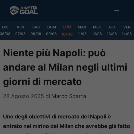
Vai
MENU
al
contenuto
LUN
GIO
VEN
SAB
DOM
MAR
MER
GIO
VEN
06/08
07/08
08/08
09/08
11/08
12/08
13/08
14/08
10/08
Niente più Napoli: può
andare al Milan negli ultimi
giorni di mercato
28 Agosto 2025
di
Marco Sparta
Uno degli obiettivi di mercato del Napoli è
entrato nel mirino del Milan che avrebbe già fatto