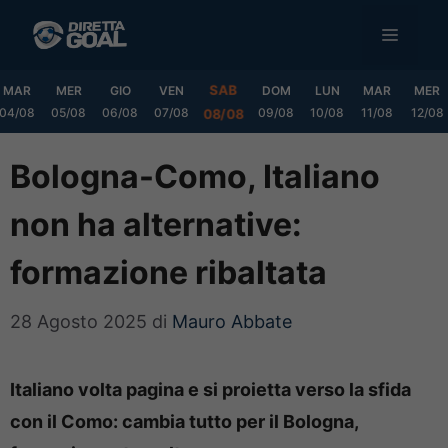
Vai
MENU
al
contenuto
SAB
MAR
MER
GIO
VEN
DOM
LUN
MAR
MER
04/08
05/08
06/08
07/08
09/08
10/08
11/08
12/08
08/08
Bologna-Como, Italiano
non ha alternative:
formazione ribaltata
28 Agosto 2025
di
Mauro Abbate
Italiano volta pagina e si proietta verso la sfida
con il Como: cambia tutto per il Bologna,