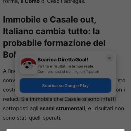
forma, il
Como
di Cesc Fabregas.
Immobile e Casale out,
Italiano cambia tutto: la
probabile formazione del
Bologna contro il Como
✕
Scarica DirettaGoal!
Partite e risultati
in tempo reale
.
All’indomani della sfida contro la prima,
Con i pronostici dei migliori Tipster!
convincente, Roma di Gasperini, Italiano si è visto
Scarica su Google Play
costretto paradossalmente già a fare i conti con i
reduci. Sia Immobile che Casale si sono infatti
sottoposti agli
esami strumentali
, e i risultati non
sono stati quelli sperati.