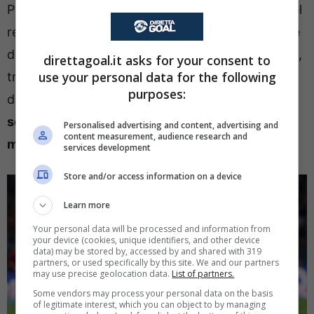
Per l’ex bomber della Lazio l’esito è una lesione del
retto femorale destro, per il difensore una lesione
di basso grado del bicipite femorale destro. Il che,
direttagoal.it asks for your consent to
use your personal data for the following
tradotto in tempistiche, significa che il tecnico
purposes:
dovrà fare a meno dell’attaccante per
circa 8
settimane
, mentre starà fuori
più o meno un
Personalised advertising and content, advertising and
content measurement, audience research and
mese
il centrale rossoblù.
services development
Store and/or access information on a device
Learn more
Your personal data will be processed and information from
your device (cookies, unique identifiers, and other device
data) may be stored by, accessed by and shared with 319
partners, or used specifically by this site. We and our partners
may use precise geolocation data.
List of partners.
Some vendors may process your personal data on the basis
of legitimate interest, which you can object to by managing