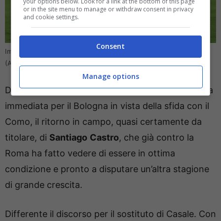
your options below. Look for a link at the bottom of this page
or in the site menu to manage or withdraw consent in privacy
and cookie settings.
Consent
Immobile out, Castro titolare: la formazione di Bologna-Como
(Ansa) – Direttagoal.it
Manage options
Due brutte notizie che hanno, come conseguenza
immediata per il Bologna in vista della sfida con il
Como, il ritorno in campo, quasi certamente da
titolare, di
Santiago
Castro
, che già contro la
Roma ha fatto vedere di essere in ottima
condizione e pronto a disputare un’altra stagione
di grande crescita.
Differente il discorso per il sostituto di Casale. Con