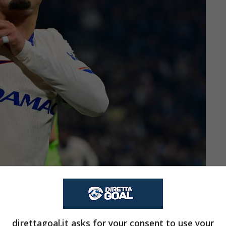
iano B (Direttagoal.it) – foto da Ansa
de al nome di Fabio Silva, talento portoghese di
direttagoal.it asks for your consent to use your
e c’è anche il
Borussia Dortmund
che mette la