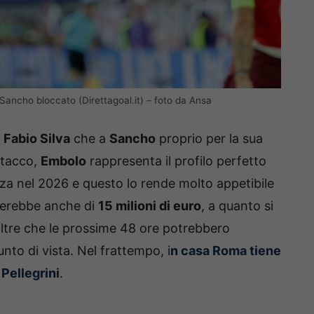
ancho bloccato (Direttagoal.it) – foto da Ansa
a
Fabio Silva
che a
Sancho
proprio per la sua
attacco,
Embolo
rappresenta il profilo perfetto
nza nel 2026 e questo lo rende molto appetibile
terebbe anche di
15 milioni di euro
, a quanto si
inoltre che le prossime 48 ore potrebbero
to di vista. Nel frattempo, i
n casa Roma tiene
 Pellegrini
.