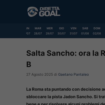
Vai
al
contenuto
SAB
DOM
LUN
MAR
MER
GIO
VEN
SAB
DOM
25/07
26/07
27/07
28/07
29/07
30/07
31/07
01/08
02/08
Salta Sancho: ora la 
B
27 Agosto 2025
di
Gaetano Pantaleo
La Roma sta puntando con decisione a
sbloccare la pista Jadon Sancho. Si trat
bene e per risolvere alcuni problemi de