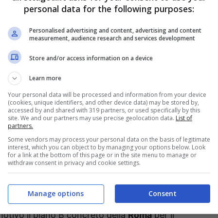
personal data for the following purposes:
ncho
, tutto è bloccato dalla sua volontà e
l’affare
e ambisce a palcoscenici più importanti
Personalised advertising and content, advertising and content
measurement, audience research and services development
ferenza: i top club fino a questo momento non lo
Store and/or access information on a device
ituazione, però, i capitolini si stanno
ve ed emerge adesso la pista che porta al piano
Learn more
Your personal data will be processed and information from your device
(cookies, unique identifiers, and other device data) may be stored by,
accessed by and shared with 319 partners, or used specifically by this
ella Roma: nome nuovo con
site. We and our partners may use precise geolocation data.
List of
partners.
Some vendors may process your personal data on the basis of legitimate
interest, which you can object to by managing your options below. Look
for a link at the bottom of this page or in the site menu to manage or
withdraw consent in privacy and cookie settings.
ando per completare il proprio attacco. A fare il
ort
, sottolineando però come tutte le piste, da
Manage options
Consent
z
fino a quella per
Eguinaldo
dello
Shakhtar
,
motivo il piano B concreto della
Roma
per il