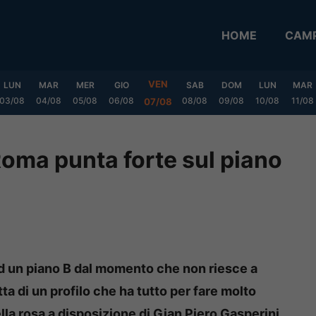
HOME
CAMP
VEN
LUN
MAR
MER
GIO
SAB
DOM
LUN
MAR
03/08
04/08
05/08
06/08
08/08
09/08
10/08
11/08
07/08
Roma punta forte sul piano
d un piano B dal momento che non riesce a
ta di un profilo che ha tutto per fare molto
lla rosa a disposizione di Gian Piero Gasperini.