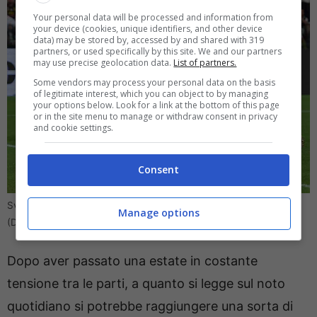
Your personal data will be processed and information from
your device (cookies, unique identifiers, and other device
data) may be stored by, accessed by and shared with 319
partners, or used specifically by this site. We and our partners
may use precise geolocation data.
List of partners.
Some vendors may process your personal data on the basis
of legitimate interest, which you can object to by managing
your options below. Look for a link at the bottom of this page
or in the site menu to manage or withdraw consent in privacy
and cookie settings.
Consent
Svolta nel futuro di Dusan Vlahovic: nuovo scenario a sorpresa
Manage options
(Direttagoal.it) – foto da Ansa
Dopo aver passato una estate in costante
tensione tra le parti, a quanto si legge sul noto
quotidiano si potrebbe raggiungere una sorta di