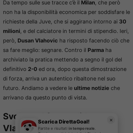
Da tempo sulle sue tracce c’è il
Milan
, che però
non ha la disponibilità economica per soddisfare le
richieste della Juve, che si aggirano intorno ai
30
milioni
, e del calciatore in termini di stipendio. Ieri,
però,
Dusan Vlahovic
ha risposto facendo ciò che
sa fare meglio: segnare. Contro il
Parma
ha
archiviato la pratica mettendo a segno il gol del
definitivo
2-0
ed ora, dopo questa dimostrazione
di forza, arriva un autentico ribaltone nel suo
futuro. Andiamo a vedere le
ultime notizie
che
arrivano da questo punto di vista.
Svolta nel futuro di Dusan
✕
Scarica DirettaGoal!
Vlahovic: nuovo scenario a
Partite e risultati
in tempo reale
.