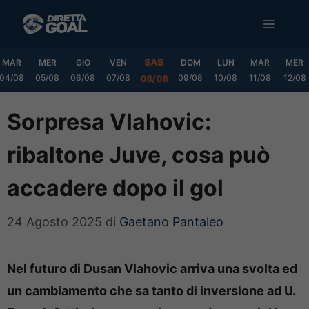
Vai
MENU
al
contenuto
SAB
MAR
MER
GIO
VEN
DOM
LUN
MAR
MER
04/08
05/08
06/08
07/08
09/08
10/08
11/08
12/08
08/08
Sorpresa Vlahovic:
ribaltone Juve, cosa può
accadere dopo il gol
24 Agosto 2025
di
Gaetano Pantaleo
Nel futuro di Dusan Vlahovic arriva una svolta ed
un cambiamento che sa tanto di inversione ad U.