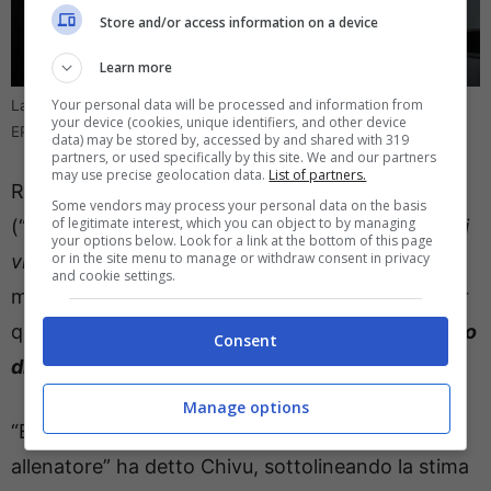
Store and/or access information on a device
Learn more
Your personal data will be processed and information from
La conferenza stampa di Chivu per Inter – Torino (foto: ANSA/
your device (cookies, unique identifiers, and other device
EPA/JOHN G. MABANGLO) – direttagoal.it
data) may be stored by, accessed by and shared with 319
partners, or used specifically by this site. We and our partners
may use precise geolocation data.
List of partners.
Rispondendo alle parole di Oriali, cita Allegri
Some vendors may process your personal data on the basis
of legitimate interest, which you can object to by managing
(“
Sono d’accordo con Allegri quando dice che chi
your options below. Look for a link at the bottom of this page
or in the site menu to manage or withdraw consent in privacy
vince è sempre favorito
“) e sottolinea il grande
and cookie settings.
mercato fatto dal Napoli; si è mostrato carico per
quest’inizio di campionato e si è detto “
orgoglioso
Consent
di essere l’allenatore dell’Inter
“.
Manage options
“E’ un Torino che ha investito bene, ha cambiato
allenatore” ha detto Chivu, sottolineando la stima