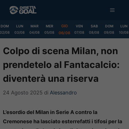
Vai
MENU
al
contenuto
GIO
DOM
LUN
MAR
MER
VEN
SAB
DOM
LUN
02/08
03/08
04/08
05/08
07/08
08/08
09/08
10/08
06/08
Colpo di scena Milan, non
prendetelo al Fantacalcio:
diventerà una riserva
24 Agosto 2025
di
Alessandro
L’esordio del Milan in Serie A contro la
Cremonese ha lasciato esterrefatti i tifosi per la