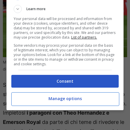
Learn more
Your personal data will be processed and information from
your device (cookies, unique identifiers, and other device
data) may be stored by, accessed by and shared with 319
partners, or used specifically by this site. We and our partners
may use precise geolocation data.
List of partners.
Some vendors may process your personal data on the basis
of legitimate interest, which you can object to by managing
your options below. Look for a link at the bottom of this page
or in the site menu to manage or withdraw consent in privacy
Milan, due rossoneri tra i più criticati: attenzione al Fantacalcio –
and cookie settings.
direttagoal.it (Foto Ansa)
Consent
Se si esclude l’assist a Pavlovic, l’ecuadoregno è
stato preso di mira dai tifosi rossoneri (e non solo
Manage options
sui social) per gli errori in marcatura e disimpegno.
Impietosi
i paragoni con Theo Hernandez e
Emerson Royal
da parte di chi teme di rivedere le