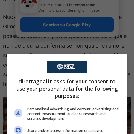
Partite e risultati
in tempo reale
.
Con i pronostici dei migliori Tipster!
Nuovi arrivi in attacco che potrebbero relegare
Scarica su Google Play
Gimenez in panchina oppure favorire un suo
possibile addio, un’ipotesi quest’ultima sulla quale
non c’è alcuna conferma se non qualche rumors
su un possibile quanto poco probabile scambio
con Dovbyk della Roma. Oltre a Gimenez, l’altra
sonora bocciatura nel match contro la Cremonese
direttagoal.it asks for your consent to
ha riguarda la prestazione di
Pervis Estupinian
.
use your personal data for the following
purposes:
Personalised advertising and content, advertising and
content measurement, audience research and
services development
Store and/or access information on a device