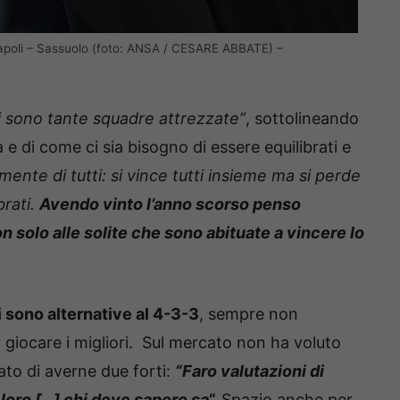
apoli – Sassuolo (foto: ANSA / CESARE ABBATE) –
i sono tante squadre attrezzate”
, sottolineando
a e di come ci sia bisogno di essere equilibrati e
ente di tutti: si vince tutti insieme ma si perde
rati.
Avendo vinto l’anno scorso penso
n solo alle solite che sono abituate a vincere lo
i sono alternative al 4-3-3
, sempre non
r giocare i migliori. Sul mercato non ha voluto
ato di averne due forti:
“Faro valutazioni di
i loro […] chi deve sapere sa
“.
Spazio anche per