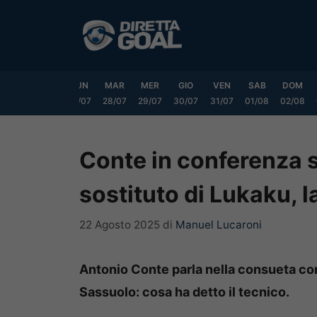
Vai
al
contenuto
SAB
DOM
LUN
MAR
MER
GIO
VEN
SAB
DOM
25/07
26/07
27/07
28/07
29/07
30/07
31/07
01/08
02/08
Conte in conferenza s
sostituto di Lukaku, 
22 Agosto 2025
di
Manuel Lucaroni
Antonio Conte parla nella consueta con
Sassuolo: cosa ha detto il tecnico.