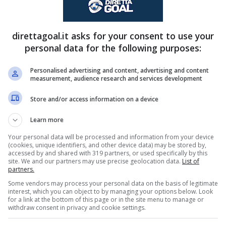
ori l’onere e l’onore di difendere il titolo sul
o vincente e far sognare tutti i tifosi. Sarà
direttagoal.it asks for your consent to use your
d aprire la Serie A 2025-2026, come da tradizione
personal data for the following purposes:
i Antonio Conte nella conferenza stampa della
Personalised advertising and content, advertising and content
measurement, audience research and services development
i Antonio Conte prima di
Store and/or access information on a device
Learn more
Your personal data will be processed and information from your device
(cookies, unique identifiers, and other device data) may be stored by,
 Lukaku: il tecnico conferma la perdita di un
accessed by and shared with 319 partners, or used specifically by this
site. We and our partners may use precise geolocation data.
List of
 che queste situazioni possono capitare”
ha
partners.
unque, come i suoi ragazzi anche l’anno scorso
Some vendors may process your personal data on the basis of legitimate
interest, which you can object to by managing your options below. Look
i emergenza, senza recriminazioni o alibi.
for a link at the bottom of this page or in the site menu to manage or
withdraw consent in privacy and cookie settings.