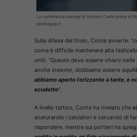
La conferenza stampa di Antonio Conte prima di N
direttagoal.it
Sulla difesa del titolo, Conte avverte:
“c
come è difficile mantenere alta l’asticell
uniti.
“Questo deve essere chiaro nella m
anche insieme, dobbiamo essere equilib
abbiamo aperto l’orizzonte a tante, e no
scudetto
“
.
A livello tattico, Conte ha rivelato che
c
snaturando i calciatori e cercando di fa
rispondere, mentre sui portieri ha spieg
partita in partita, mi fido ciecamente d