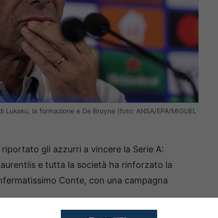
to di Lukaku, la formazione e De Bruyne (foto: ANSA/EPA/MIGUEL
riportato gli azzurri a vincere la Serie A:
urentiis e tutta la società ha rinforzato la
confermatissimo Conte, con una campagna