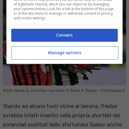
of legitimate interest, which you can object to by managing
your options below. Look for a link at the bottom of this page
or in the site menu to manage or withdraw consent in privacy
and cookie settings.
Consent
Manage options
Adzic lascia la Juventus ma resta in Serie A (Ansa) – Direttagoal.it
Stando ad alcune fonti vicine al Verona, l’Hellas
avrebbe infatti inserito nella propria
shortlist
dei
potenziali sostituti dello sfortunato Suslov anche