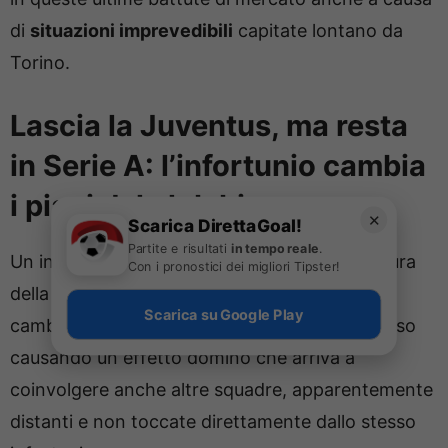
di
situazioni imprevedibili
capitate lontano da
Torino.
Lascia la Juventus, ma resta
in Serie A: l’infortunio cambia
i piani del club bianconero
✕
Scarica DirettaGoal!
Partite e risultati
in tempo reale
.
Un infortunio grave a pochi giorni dalla chiusura
Con i pronostici dei migliori Tipster!
della finestra di mercato può, chiaramente,
Scarica su Google Play
cambiare i programmi di qualunque club, spesso
causando un effetto domino che arriva a
coinvolgere anche altre squadre, apparentemente
distanti e non toccate direttamente dallo stesso