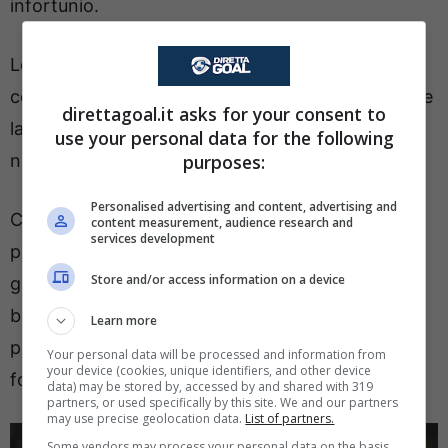
infortunio.
Lo sa bene la Juventus di Tudor, a questo punto
costretta a fare i conti con un problema fisico che
direttagoal.it asks for your consent to
lascerà lontano dal campo un protagonista della
use your personal data for the following
purposes:
nostra Serie A
per almeno sei mesi
.
Personalised advertising and content, advertising and
Cosa c’entra questo con la Juve? Più di quanto
content measurement, audience research and
services development
possa sembrare. Per cercare di sostituire il
Store and/or access information on a device
giocatore finito ko, il suo club vorrebbe infatti
bussare proprio alle porte della Vecchia Signora,
Learn more
per potersi garantire un prestito che farebbe,
Your personal data will be processed and information from
your device (cookies, unique identifiers, and other device
forse, le fortune di tutte le parti in causa.
data) may be stored by, accessed by and shared with 319
partners, or used specifically by this site. We and our partners
may use precise geolocation data.
List of partners.
Some vendors may process your personal data on the basis