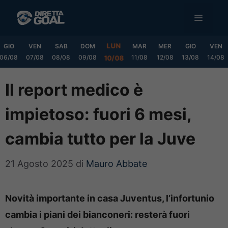
Vai
MENU
al
contenuto
LUN
GIO
VEN
SAB
DOM
MAR
MER
GIO
VEN
06/08
07/08
08/08
09/08
11/08
12/08
13/08
14/08
10/08
Il report medico è
impietoso: fuori 6 mesi,
cambia tutto per la Juve
21 Agosto 2025
di
Mauro Abbate
Novità importante in casa Juventus, l’infortunio
cambia i piani dei bianconeri: resterà fuori