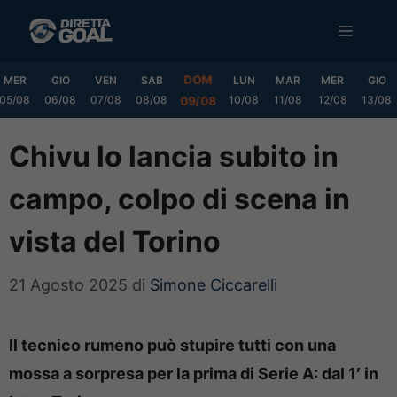
Vai
MENU
al
contenuto
DOM
MER
GIO
VEN
SAB
LUN
MAR
MER
GIO
05/08
06/08
07/08
08/08
10/08
11/08
12/08
13/08
09/08
Chivu lo lancia subito in
campo, colpo di scena in
vista del Torino
21 Agosto 2025
di
Simone Ciccarelli
Il tecnico rumeno può stupire tutti con una
mossa a sorpresa per la prima di Serie A: dal 1′ in