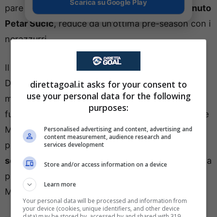
Scarica su Google Play
pare che Chivu possa spolverare
dal primo minuto
Petar Sucic
, reduce da un’ottima pre-season con i
nerazzurri.
Il 21enne croato, arrivato lo scorso giugno dalla
Dinamo Zagabria, è uno dei profili sui cui il club
direttagoal.it asks for your consent to
use your personal data for the following
meneghino intende puntare forte, tra presente e
purposes:
futuro. Al suo fianco, ovviamente, Nicolò Barella e
Mkhitaryan. In attacco nessuna sorpresa, anche
Personalised advertising and content, advertising and
content measurement, audience research and
perché il giovane
Francesco Pio Esposito è
services development
squalificato
e tornerà come Calhanoglu settimana
Store and/or access information on a device
prossima contro l’Udinese. Thuram e Lautaro
Learn more
Martinez comporranno, dunque, il duo titolare.
Your personal data will be processed and information from
your device (cookies, unique identifiers, and other device
data) may be stored by, accessed by and shared with 319