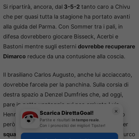
Si ripartirà, ancora, dal
3-5-2
tanto caro a Chivu
che per quasi tutta la stagione ha portato avanti
alla guida del Parma. Con Sommer tra i pali, in
difesa dovrebbero giocare Bisseck, Acerbi e
Bastoni mentre sugli esterni
dovrebbe recuperare
Dimarco
reduce da una contusione alla coscia.
Il brasiliano Carlos Augusto, anche lui acciaccato,
dovrebbe farcela per la panchina. Sulla corsia di
destra spazio a Denzel Dumfries che, ad oggi,
pare in netto vantaggio sul neo arrivato Luis
✕
Scarica DirettaGoal!
Henrique. La novità più importante la vedremo
Partite e risultati
in tempo reale
.
però al centro della mediana, vista l’assenza per
Con i pronostici dei migliori Tipster!
squalifica di Hakan Calhanoglu
. Al posto del turco