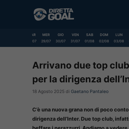
Vai
al
contenuto
DOM
LUN
MAR
MER
GIO
VEN
SAB
DOM
LUN
6/07
27/07
28/07
29/07
30/07
31/07
01/08
02/08
03/08
Arrivano due top club
per la dirigenza dell’I
18 Agosto 2025
di
Gaetano Pantaleo
C’è una nuova grana non di poco conto 
dirigenza dell’Inter. Due top club, infat
beffare i nerazzurri. Andiamo a vedere l