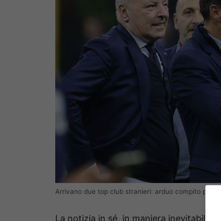
Arrivano due top club stranieri: arduo compito per la 
La notizia in sé, in maniera inevitabile, h