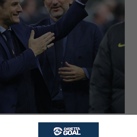
dirigenza dell’Inter (Direttagoal.it) – foto da Ansa
a lasciato l’amaro in bocca per i tifosi, che