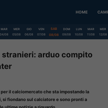
HOME
CAMP
SAB
MAR
MER
GIO
VEN
DOM
LUN
MAR
MER
04/08
05/08
06/08
07/08
09/08
10/08
11/08
12/08
08/08
 stranieri: arduo compito
nter
per il calciomercato che sta impostando la
ti, si fiondano sul calciatore e sono pronti a
e ultime notizie a riguardo.