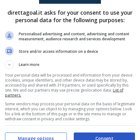
nte in salita per questi ultimi 15 giorni di
direttagoal.it asks for your consent to use your
ori notizie sconfortanti, dal momento che ben
personal data for the following purposes:
 un obiettivo dell’
Inter
con l’intenzione di
Personalised advertising and content, advertising and content
esto, in maniera fisiologica, mette la strada in
measurement, audience research and services development
genti nerazzurri. Andiamo a vedere le ultime
Store and/or access information on a device
Learn more
Your personal data will be processed and information from your device
iettivo? Due top club stranieri
(cookies, unique identifiers, and other device data) may be stored by,
accessed by and shared with 319 partners, or used specifically by this
site. We and our partners may use precise geolocation data.
List of
partners.
Some vendors may process your personal data on the basis of legitimate
mpossibile come trattativa, l’
Inter
sta
interest, which you can object to by managing your options below. Look
for a link at the bottom of this page or in the site menu to manage or
caldi negli ultimi giorni non si può non
withdraw consent in privacy and cookie settings.
he
, trequartista classe 2002 del
Monaco
, club
 di grandi giocate. L’interesse da parte dei
Manage options
Consent