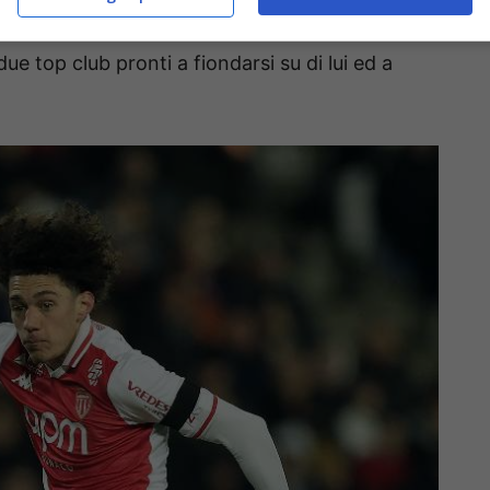
e la strada può rivelarsi estremamente
due top club pronti a fiondarsi su di lui ed a