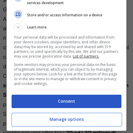
services development
Gazzetta dello Sport
, Beppe Marotta e Piero
Store and/or access information on a device
Ausilio si stanno guardando intorno a caccia di
Learn more
alternative per il reparto avanzato. La dirigenza
nerazzurra, difatti, non vuole rischiare di non
Your personal data will be processed and information from
your device (cookies, unique identifiers, and other device
chiudere un colpo per l’attacco prima della fine del
data) may be stored by, accessed by and shared with 319
partners, or used specifically by this site. We and our partners
calciomercato. I profili nel mirino dell’Inter sono
may use precise geolocation data.
List of partners.
Some vendors may process your personal data on the basis
diversi, tra questi
Christopher Nkunku
del
of legitimate interest, which you can object to by managing
your options below. Look for a link at the bottom of this page
Chelsea,
Karim Adeyemi
del Borussia Dortmund,
or in the site menu to manage or withdraw consent in privacy
and cookie settings.
sul taccuino anche di Napoli e Juventus
, e
Jadon
Sancho del Manchester United
. La pista più
Consent
probabile sembra essere quella che porta a
Sancho: l’esterno offensivo non rientrerebbe nei
Manage options
piani dei Red Devils che potrebbero lasciarlo
partire per una cifra tra i
20 ed i 30 milioni di