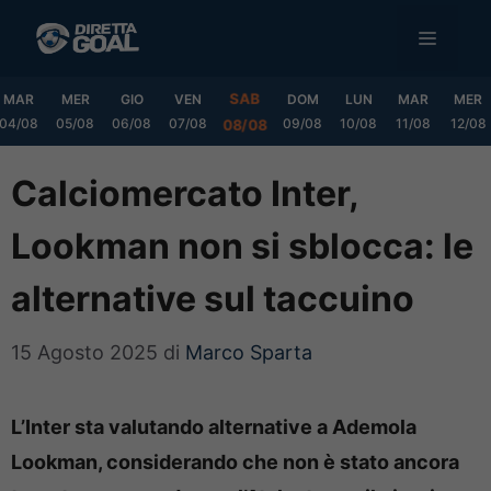
Vai
MENU
al
contenuto
SAB
MAR
MER
GIO
VEN
DOM
LUN
MAR
MER
04/08
05/08
06/08
07/08
09/08
10/08
11/08
12/08
08/08
Calciomercato Inter,
Lookman non si sblocca: le
alternative sul taccuino
15 Agosto 2025
di
Marco Sparta
L’Inter sta valutando alternative a Ademola
Lookman, considerando che non è stato ancora