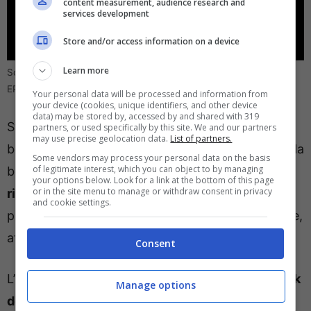
content measurement, audience research and
services development
Store and/or access information on a device
Learn more
Scatto Milan per il centravanti: ora è lui il favorito (foto:
EPA/ADAM VAUGHAN) – direttagoal.it
Your personal data will be processed and information from
your device (cookies, unique identifiers, and other device
data) may be stored by, accessed by and shared with 319
Stando agli ultimi aggiornamenti, ci sarebbe una
partners, or used specifically by this site. We and our partners
may use precise geolocation data.
List of partners.
bozza di accordo fra i rossoneri e i Red Devils sulla
Some vendors may process your personal data on the basis
of legitimate interest, which you can object to by managing
base di un
prestito a 4 milioni, con un diritto di
your options below. Look for a link at the bottom of this page
or in the site menu to manage or withdraw consent in privacy
riscatto fissato poi a 40
; il Milan, ovviamente,
and cookie settings.
pagherebbe per intero lo stipendio dell’attaccante,
attualmente di 3,8 milioni.
Consent
L’affare si sta scaldando, ma
serve comunque l’ok
Manage options
del calciatore
: la prossima settimana potrebbe