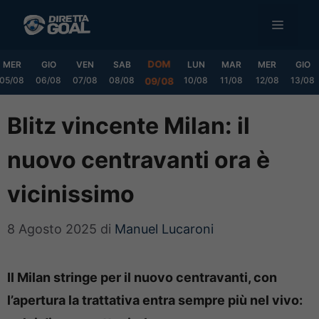
Vai
MENU
al
contenuto
DOM
MER
GIO
VEN
SAB
LUN
MAR
MER
GIO
05/08
06/08
07/08
08/08
10/08
11/08
12/08
13/08
09/08
Blitz vincente Milan: il
nuovo centravanti ora è
vicinissimo
8 Agosto 2025
di
Manuel Lucaroni
Il Milan stringe per il nuovo centravanti, con
l’apertura la trattativa entra sempre più nel vivo: