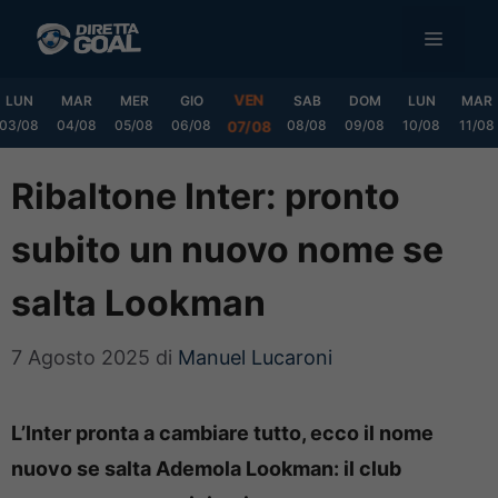
Vai
MENU
al
contenuto
VEN
LUN
MAR
MER
GIO
SAB
DOM
LUN
MAR
03/08
04/08
05/08
06/08
08/08
09/08
10/08
11/08
07/08
Ribaltone Inter: pronto
subito un nuovo nome se
salta Lookman
7 Agosto 2025
di
Manuel Lucaroni
L’Inter pronta a cambiare tutto, ecco il nome
nuovo se salta Ademola Lookman: il club