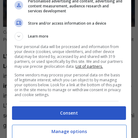
Personalised advertising and content, advertising and
content measurement, audience research and
services development
Store and/or access information on a device
Calciomercato Inter, pronto lui se salta Lookman: il nome dalla
Learn more
Premier League (foto: ANSA/EPA/Jonas Ekstromer) – direttagoal.it
Your personal data will be processed and information from
your device (cookies, unique identifiers, and other device
L’inglese, classe ‘2000, ha tre anni meno di
data) may be stored by, accessed by and shared with 319
partners, or used specifically by this site. We and our partners
Lookman e
soprattutto un costo decisamente
may use precise geolocation data.
List of partners.
Some vendors may process your personal data on the basis
inferiore: il valore del suo cartellino si aggira
of legitimate interest, which you can object to by managing
your options below. Look for a link at the bottom of this page
intorno ai 25 milioni
, anche a causa del contratto
or in the site menu to manage or withdraw consent in privacy
and cookie settings.
in scadenza in prossimo anno con i Red Devils.
L’operazione sarebbe quindi decisamente più
Consent
sostenibile e potrebbe infiammarsi se, nei prossimi
giorni, l’Atalanta continuasse ancora a fare muro.
Manage options