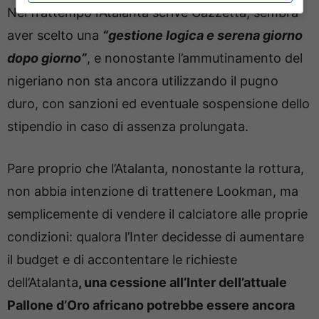
Nel frattempo l’Atalanta scrive Gazzetta, sembra
aver scelto una
“gestione logica e serena giorno
dopo giorno”
, e nonostante l’ammutinamento del
nigeriano non sta ancora utilizzando il pugno
duro, con sanzioni ed eventuale sospensione dello
stipendio in caso di assenza prolungata.
Pare proprio che l’Atalanta, nonostante la rottura,
non abbia intenzione di trattenere Lookman, ma
semplicemente di vendere il calciatore alle proprie
condizioni: qualora l’Inter decidesse di aumentare
il budget e di accontentare le richieste
dell’Atalanta
, una cessione all’Inter dell’attuale
Pallone d’Oro africano potrebbe essere ancora