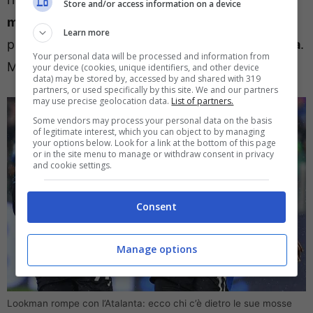
Store and/or access information on a device
milioni
di euro e può essere la volta buona. A
Learn more
patto che arrivino ai
50 milioni richiesti dalla Dea
.
Your personal data will be processed and information from
Ma non è tutto.
your device (cookies, unique identifiers, and other device
data) may be stored by, accessed by and shared with 319
partners, or used specifically by this site. We and our partners
may use precise geolocation data.
List of partners.
Some vendors may process your personal data on the basis
of legitimate interest, which you can object to by managing
your options below. Look for a link at the bottom of this page
or in the site menu to manage or withdraw consent in privacy
and cookie settings.
Consent
Manage options
Lookman rompe con l’Atalanta: ecco chi c’è dietro le sue mosse