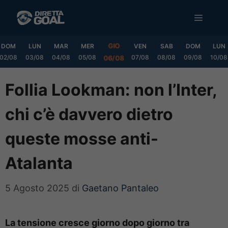
Vai
MENU
al
contenuto
GIO
DOM
LUN
MAR
MER
VEN
SAB
DOM
LUN
02/08
03/08
04/08
05/08
07/08
08/08
09/08
10/08
06/08
Follia Lookman: non l’Inter,
chi c’è davvero dietro
queste mosse anti-
Atalanta
5 Agosto 2025
di
Gaetano Pantaleo
La tensione cresce giorno dopo giorno tra